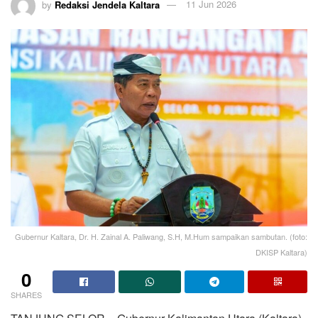
by
Redaksi Jendela Kaltara
11 Jun 2026
Gubernur Kaltara, Dr. H. Zainal A. Paliwang, S.H, M.Hum sampaikan sambutan. (foto:
DKISP Kaltara)
0
SHARES