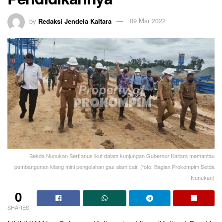
by
Redaksi Jendela Kaltara
09 Mar 2022
Sekda Nunukan Serfianus ikut dalam kunjungan Gubernur Kaltara memantau
pembangunan kilang mini pengolahan gas alam cair. (foto: Bagian Prokompim Setda
Nunukan)
0
SHARES