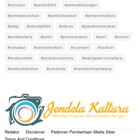
#nunukan
#pemilu2024
#pemkabbulungan
#pemkabnunukan
#pemkottarakan
#pemprovkaltara
#pileg
#pilkada2024
#pilpres
#pjwalikotatarakan
#poldakaltara
#polisi
#polrestarakan
#polri
#presisi
#ramadan
#senatorkaltara
#syarwani
#tarakan
#tarakanhibot
#tarakansmartcity
#wakilgubernurkaltara
#walikotatarakan
#yansentp
#zainalarifinpaliwang
Redaksi
Disclaimer
Pedoman Pemberitaan Media Siber
Terms And Conditions