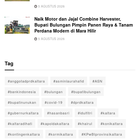
5 AGUSTUS 2026
Naik Motor dan Jajal Combine Harvester,
Bupati Bulungan Pimpin Panen Raya & Tanam
Perdana Modern di Mara Hilir
5 AGUSTUS 2026
Tag
#anggotadprdkaltara
#asminlaurahafid
#ASN
#bankindonesia
#bulungan
#bupatibulungan
#bupatinunukan
#covid-19
#dprdkaltara
#gubernurkaltara
#hasanbasri
#idulfitri
#kaltara
#kaltaradihati
#kapoldakaltara
#khairul
#konikaltara
#kontingenkaltara
#kormikaltara
#KPwBIprovinsikaltara