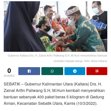
Gubernur Kaltara Drs. H. Zainal Arifin Paliwang S.H, M.Hum menyerahkan bantuan
sembako kepada warga. (foto: dkisp kaltara)
0
SHARES
SEBATIK – Gubernur Kalimantan Utara (Kaltara) Drs. H.
Zainal Arifin Paliwang S.H, M.Hum kembali menyerahkan
bantuan sebanyak 400 paket beras 5 kilogram di Gedung
Aiman, Kecamatan Sebatik Utara, Kamis (10/3/2022).