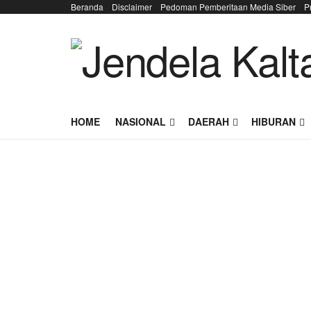
Beranda
Disclaimer
Pedoman Pemberitaan Media Siber
P
HOME
NASIONAL
DAERAH
HIBURAN