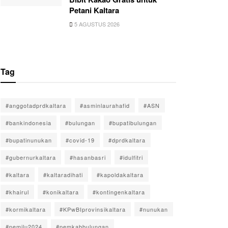
Petani Kaltara
5 AGUSTUS 2026
Tag
#anggotadprdkaltara
#asminlaurahafid
#ASN
#bankindonesia
#bulungan
#bupatibulungan
#bupatinunukan
#covid-19
#dprdkaltara
#gubernurkaltara
#hasanbasri
#idulfitri
#kaltara
#kaltaradihati
#kapoldakaltara
#khairul
#konikaltara
#kontingenkaltara
#kormikaltara
#KPwBIprovinsikaltara
#nunukan
#pemilu2024
#pemkabbulungan