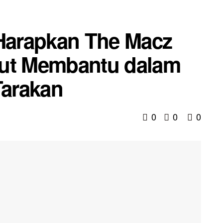
 Harapkan The Macz
rut Membantu dalam
arakan
0
0
0