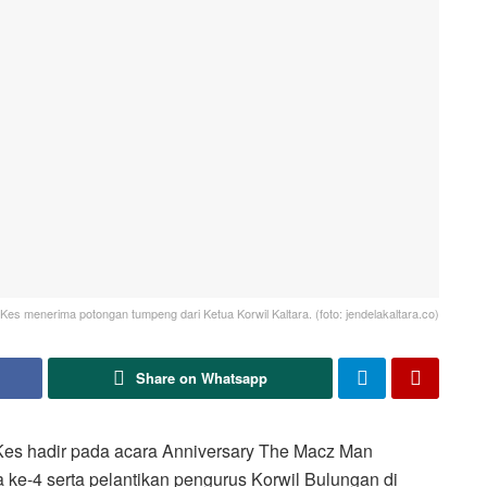
.Kes menerima potongan tumpeng dari Ketua Korwil Kaltara. (foto: jendelakaltara.co)
Share on Whatsapp
Kes hadir pada acara Anniversary The Macz Man
ke-4 serta pelantikan pengurus Korwil Bulungan di