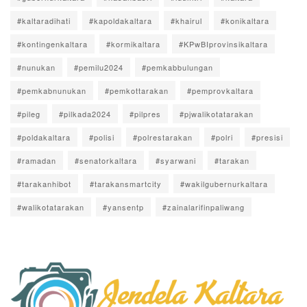
#kaltaradihati
#kapoldakaltara
#khairul
#konikaltara
#kontingenkaltara
#kormikaltara
#KPwBIprovinsikaltara
#nunukan
#pemilu2024
#pemkabbulungan
#pemkabnunukan
#pemkottarakan
#pemprovkaltara
#pileg
#pilkada2024
#pilpres
#pjwalikotatarakan
#poldakaltara
#polisi
#polrestarakan
#polri
#presisi
#ramadan
#senatorkaltara
#syarwani
#tarakan
#tarakanhibot
#tarakansmartcity
#wakilgubernurkaltara
#walikotatarakan
#yansentp
#zainalarifinpaliwang