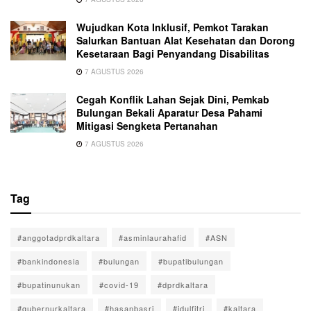
Wujudkan Kota Inklusif, Pemkot Tarakan
Salurkan Bantuan Alat Kesehatan dan Dorong
Kesetaraan Bagi Penyandang Disabilitas
7 AGUSTUS 2026
Cegah Konflik Lahan Sejak Dini, Pemkab
Bulungan Bekali Aparatur Desa Pahami
Mitigasi Sengketa Pertanahan
7 AGUSTUS 2026
Tag
#anggotadprdkaltara
#asminlaurahafid
#ASN
#bankindonesia
#bulungan
#bupatibulungan
#bupatinunukan
#covid-19
#dprdkaltara
#gubernurkaltara
#hasanbasri
#idulfitri
#kaltara