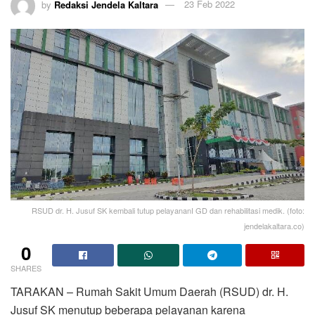
by
Redaksi Jendela Kaltara
23 Feb 2022
RSUD dr. H. Jusuf SK kembali tutup pelayananI GD dan rehabilitasi medik. (foto:
jendelakaltara.co)
0
SHARES
TARAKAN – Rumah Sakit Umum Daerah (RSUD) dr. H.
Jusuf SK menutup beberapa pelayanan karena