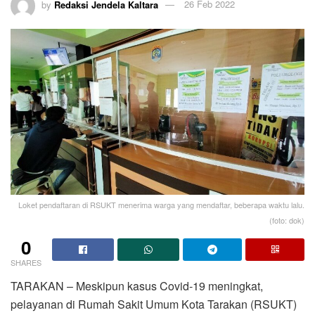
by
Redaksi Jendela Kaltara
26 Feb 2022
Loket pendaftaran di RSUKT menerima warga yang mendaftar, beberapa waktu lalu.
(foto: dok)
0
SHARES
TARAKAN – Meskipun kasus Covid-19 meningkat,
pelayanan di Rumah Sakit Umum Kota Tarakan (RSUKT)