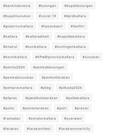
#bankindonesia
#bulungan
#bupatibulungan
#bupatinunukan
#covid-19
#dprdkaltara
#gubernurkaltara
#hasanbasri
#idulfitri
#kaltara
#kaltaradihati
#kapoldakaltara
#khairul
#konikaltara
#kontingenkaltara
#kormikaltara
#KPwBIprovinsikaltara
#nunukan
#pemilu2024
#pemkabbulungan
#pemkabnunukan
#pemkottarakan
#pemprovkaltara
#pileg
#pilkada2024
#pilpres
#pjwalikotatarakan
#poldakaltara
#polisi
#polrestarakan
#polri
#presisi
#ramadan
#senatorkaltara
#syarwani
#tarakan
#tarakanhibot
#tarakansmartcity