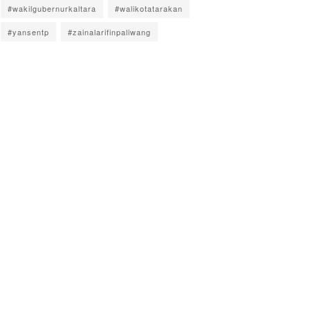
#wakilgubernurkaltara
#walikotatarakan
#yansentp
#zainalarifinpaliwang