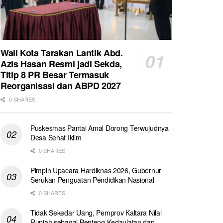
Wali Kota Tarakan Lantik Abd.
Azis Hasan Resmi jadi Sekda,
Titip 8 PR Besar Termasuk
Reorganisasi dan ABPD 2027
0 SHARES
Puskesmas Pantai Amal Dorong Terwujudnya
Desa Sehat Iklim
0 SHARES
Pimpin Upacara Hardiknas 2026, Gubernur
Serukan Penguatan Pendidikan Nasional
0 SHARES
Tidak Sekedar Uang, Pemprov Kaltara Nilai
Rupiah sebagai Benteng Kedaulatan dan