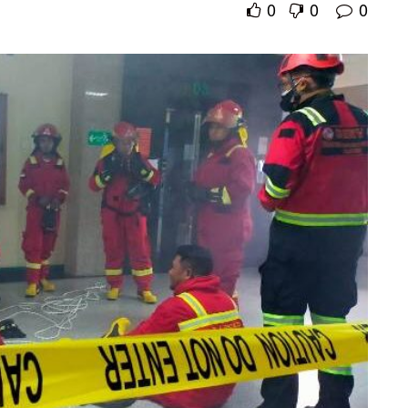
0
0
0