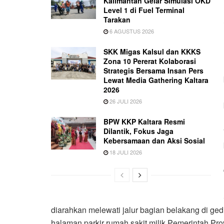
Kalimantan Gelar Simulasi OKD
Level 1 di Fuel Terminal
Tarakan
6 AGUSTUS 2026
SKK Migas Kalsul dan KKKS
Zona 10 Pererat Kolaborasi
Strategis Bersama Insan Pers
Lewat Media Gathering Kaltara
2026
26 JULI 2026
BPW KKP Kaltara Resmi
Dilantik, Fokus Jaga
Kebersamaan dan Aksi Sosial
18 JULI 2026
diarahkan melewati jalur bagian belakang di ge
halaman parkir rumah sakit milik Pemerintah Prov