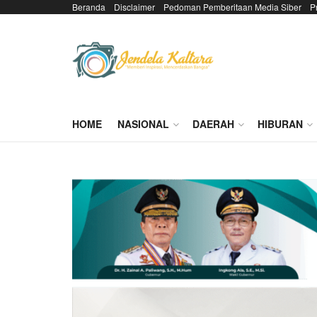
Beranda
Disclaimer
Pedoman Pemberitaan Media Siber
P
HOME
NASIONAL
DAERAH
HIBURAN