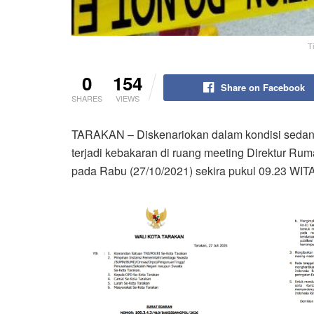
T
0
154
Share on Facebook
SHARES
VIEWS
TARAKAN – Diskenariokan dalam kondisi sedang
terjadi kebakaran di ruang meeting Direktur Ru
pada Rabu (27/10/2021) sekira pukul 09.23 WITA