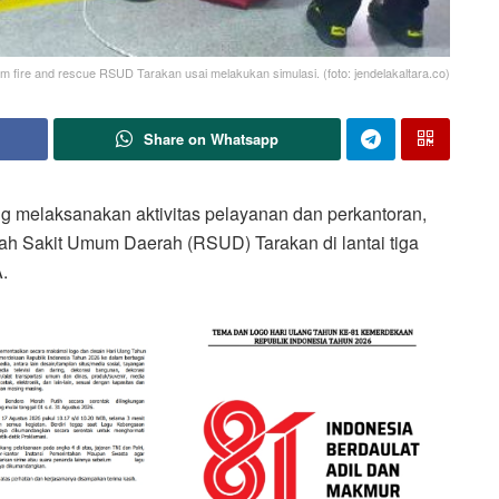
im fire and rescue RSUD Tarakan usai melakukan simulasi. (foto: jendelakaltara.co)
Share on Whatsapp
 melaksanakan aktivitas pelayanan dan perkantoran,
mah Sakit Umum Daerah (RSUD) Tarakan di lantai tiga
.