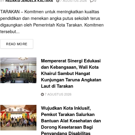
BY
7 AGUSTUS 2026
REDAKSI JENDELA KALTARA
0
TARAKAN – Komitmen untuk meningkatkan kualitas
pendidikan dan menekan angka putus sekolah terus
digaungkan oleh Pemerintah Kota Tarakan. Komitmen
tersebut...
READ MORE
Mempererat Sinergi Edukasi
dan Kebangsaan, Wali Kota
Khairul Sambut Hangat
Kunjungan Taruna Angkatan
Laut di Tarakan
7 AGUSTUS 2026
Wujudkan Kota Inklusif,
Pemkot Tarakan Salurkan
Bantuan Alat Kesehatan dan
Dorong Kesetaraan Bagi
Penyandang Disabilitas