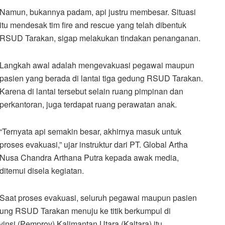
Namun, bukannya padam, api justru membesar. Situasi
itu mendesak tim fire and rescue yang telah dibentuk
RSUD Tarakan, sigap melakukan tindakan penanganan.
Langkah awal adalah mengevakuasi pegawai maupun
pasien yang berada di lantai tiga gedung RSUD Tarakan.
Karena di lantai tersebut selain ruang pimpinan dan
perkantoran, juga terdapat ruang perawatan anak.
“Ternyata api semakin besar, akhirnya masuk untuk
proses evakuasi,” ujar instruktur dari PT. Global Artha
Nusa Chandra Arthana Putra kepada awak media,
ditemui disela kegiatan.
Saat proses evakuasi, seluruh pegawai maupun pasien
dung RSUD Tarakan menuju ke titik berkumpul di
insi (Pemprov) Kalimantan Utara (Kaltara) itu.