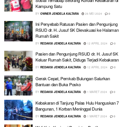
Sosial Terhadap Seorang Korban Kebakaran di
Kampung Satu
BY
OWNER JENDELA KALTARA
26 MEI 2024
0
Ini Penyebab Ratusan Pasien dan Pengunjung
RSUD dr. H. Jusuf SK Dievakuasi ke Halaman
Rumah Sakit
BY
REDAKSI JENDELA KALTARA
12 APRIL 2024
0
Pasien dan Pengunjung RSUD dr. H. Jusuf SK
Keluar Rumah Sakit, Diduga Terjadi Kebakaran
BY
REDAKSI JENDELA KALTARA
12 APRIL 2024
0
Gerak Cepat, Pemkab Bulungan Salurkan
Bantuan dan Buka Posko
BY
REDAKSI JENDELA KALTARA
1 MARET 2024
0
Kebakaran di Tanjung Palas Hulu Hanguskan 7
Bangunan, 1 Korban Meninggal Dunia
BY
REDAKSI JENDELA KALTARA
1 MARET 2024
0