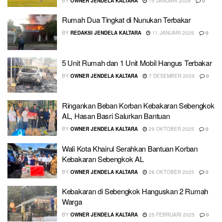
BY
OWNER JENDELA KALTARA
15 JANUARI 2026
0
Rumah Dua Tingkat di Nunukan Terbakar
BY
REDAKSI JENDELA KALTARA
11 JANUARI 2026
0
5 Unit Rumah dan 1 Unit Mobil Hangus Terbakar
BY
OWNER JENDELA KALTARA
7 DESEMBER 2025
0
Ringankan Beban Korban Kebakaran Sebengkok
AL, Hasan Basri Salurkan Bantuan
BY
OWNER JENDELA KALTARA
29 OKTOBER 2025
0
Wali Kota Khairul Serahkan Bantuan Korban
Kebakaran Sebengkok AL
BY
OWNER JENDELA KALTARA
28 OKTOBER 2025
0
Kebakaran di Sebengkok Hanguskan 2 Rumah
Warga
BY
OWNER JENDELA KALTARA
25 FEBRUARI 2025
0