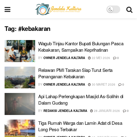
Tag:
#kebakaran
Wagub Tinjau Kantor Bupati Bulungan Pasca
Kebakaran, Sampaikan Keprihatinan
BY
OWNER JENDELA KALTARA
22 MEI 2026
0
Relawan PMI Tarakan Siap Turut Serta
Penanganan Kebakaran
BY
OWNER JENDELA KALTARA
30 MARET 2026
0
Api Lahap Perlengkapan Masjid As-Solihin di
Dalam Gudang
BY
REDAKSI JENDELA KALTARA
28 JANUARI 2026
0
Tiga Rumah Warga dan Lamin Adat di Desa
Long Peso Terbakar