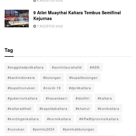
8 AGUSTUS 2026
9 Atlet Muaythai Kaltara Tembus Semifinal
Kejurnas
7 AGUSTUS 2026
Tag
#anggotadprdkaltara
#asminlaurahafid
#ASN
#bankindonesia
#bulungan
#bupatibulungan
#bupatinunukan
#covid-19
#dprdkaltara
#gubernurkaltara
#hasanbasri
#idulfitri
#kaltara
#kaltaradihati
#kapoldakaltara
#khairul
#konikaltara
#kontingenkaltara
#kormikaltara
#KPwBIprovinsikaltara
#nunukan
#pemilu2024
#pemkabbulungan