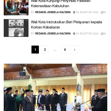
Wali Kota Kunjungi Penyintas Pastikan
Ketersediaan Kebutuhan
BY
REDAKSI JENDELA KALTARA
28 AGUSTUS 2023
0
Wali Kota Instruksikan Beri Pelayanan kepada
Korban Kebakaran
BY
REDAKSI JENDELA KALTARA
24 AGUSTUS 2023
0
1
2
…
6