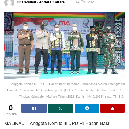
by
Redaksi Jendela Kaltara
14 Okt 2021
Anggota Komite III DPD RI Hasan Basri bersama Forkopimda Malinau menghadiri
Puncak Peringatan Hari kesatuan gerak (HKG) PKK ke–49 dan Jambore Kader PKK
Tingkat Kabupaten Malinau Tahun 2021, Kamis (14/10/2021). (foto: Tim HB)
0
SHARES
MALINAU – Anggota Komite III DPD RI Hasan Basri