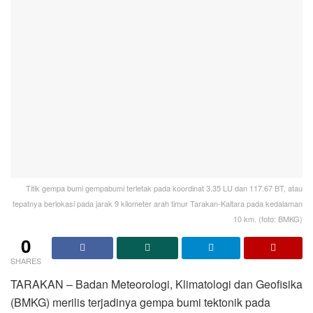
Titik gempa bumi gempabumi terletak pada koordinat 3.35 LU dan 117.67 BT, atau
tepatnya berlokasi pada jarak 9 kilometer arah timur Tarakan-Kaltara pada kedalaman
10 km. (foto: BMKG)
0
SHARES
TARAKAN – Badan Meteorologi, Klimatologi dan Geofisika
(BMKG) merilis terjadinya gempa bumi tektonik pada