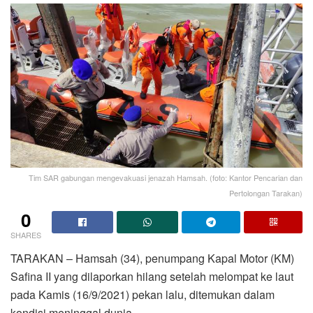
Tim SAR gabungan mengevakuasi jenazah Hamsah. (foto: Kantor Pencarian dan
Pertolongan Tarakan)
0
SHARES
TARAKAN – Hamsah (34), penumpang Kapal Motor (KM)
Safina II yang dilaporkan hilang setelah melompat ke laut
pada Kamis (16/9/2021) pekan lalu, ditemukan dalam
kondisi meninggal dunia.