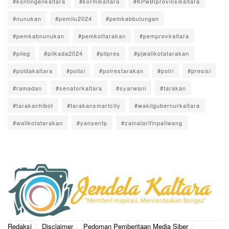
#kontingenkaltara
#kormikaltara
#KPwBIprovinsikaltara
#nunukan
#pemilu2024
#pemkabbulungan
#pemkabnunukan
#pemkottarakan
#pemprovkaltara
#pileg
#pilkada2024
#pilpres
#pjwalikotatarakan
#poldakaltara
#polisi
#polrestarakan
#polri
#presisi
#ramadan
#senatorkaltara
#syarwani
#tarakan
#tarakanhibot
#tarakansmartcity
#wakilgubernurkaltara
#walikotatarakan
#yansentp
#zainalarifinpaliwang
Redaksi
Disclaimer
Pedoman Pemberitaan Media Siber