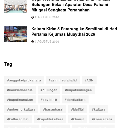
Bulungan Bekali Aparatur Desa Pahami
Mitigasi Sengketa Pertanahan
7 AGUSTUS 2026
Kaltara Kirim 5 Petarung ke Semifinal di Hari
Pertama Kejurnas Muaythai 2026
7 AGUSTUS 2026
Tag
#anggotadprdkaltara
#asminlaurahafid
#ASN
#bankindonesia
#bulungan
#bupatibulungan
#bupatinunukan
#covid-19
#dprdkaltara
#gubernurkaltara
#hasanbasri
#idulfitri
#kaltara
#kaltaradihati
#kapoldakaltara
#khairul
#konikaltara