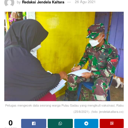
by
Redaksi Jendela Kaltara
26 Agu 2021
Petugas mengecek data seorang warga Pulau Sadau yang mengikuti vaksinasi, Rabu
(25/8/2021). (foto: jendelakaltara.co)
0