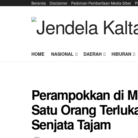
Beranda
Disclaimer
Pedoman Pemberitaan Media Siber
P
HOME
NASIONAL
DAERAH
HIBURAN
Perampokkan di Mi
Satu Orang Terluk
Senjata Tajam