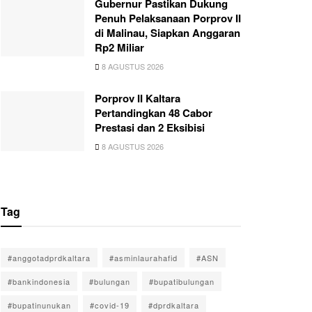
Gubernur Pastikan Dukung
Penuh Pelaksanaan Porprov II
di Malinau, Siapkan Anggaran
Rp2 Miliar
8 AGUSTUS 2026
Porprov II Kaltara
Pertandingkan 48 Cabor
Prestasi dan 2 Eksibisi
8 AGUSTUS 2026
Tag
#anggotadprdkaltara
#asminlaurahafid
#ASN
#bankindonesia
#bulungan
#bupatibulungan
#bupatinunukan
#covid-19
#dprdkaltara