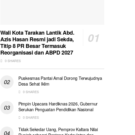
Wali Kota Tarakan Lantik Abd.
Azis Hasan Resmi jadi Sekda,
Titip 8 PR Besar Termasuk
Reorganisasi dan ABPD 2027
0 SHARES
Puskesmas Pantai Amal Dorong Terwujudnya
Desa Sehat Iklim
0 SHARES
Pimpin Upacara Hardiknas 2026, Gubernur
Serukan Penguatan Pendidikan Nasional
0 SHARES
Tidak Sekedar Uang, Pemprov Kaltara Nilai
Rupiah sebagai Benteng Kedaulatan dan