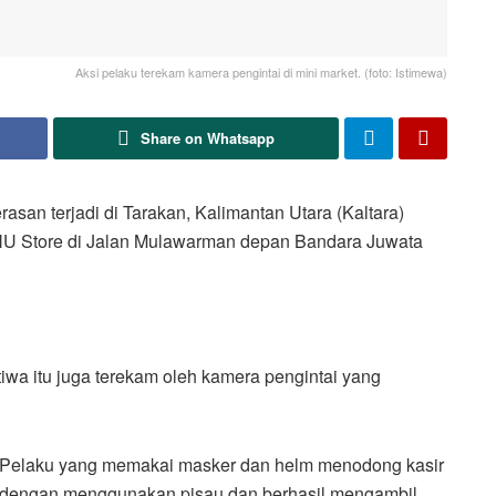
Aksi pelaku terekam kamera pengintai di mini market. (foto: Istimewa)
Share on Whatsapp
an terjadi di Tarakan, Kalimantan Utara (Kaltara)
 NU Store di Jalan Mulawarman depan Bandara Juwata
istiwa itu juga terekam oleh kamera pengintai yang
Pelaku yang memakai masker dan helm menodong kasir
dengan menggunakan pisau dan berhasil mengambil