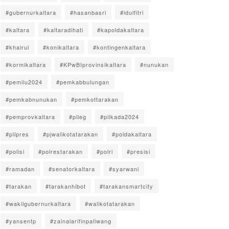
#gubernurkaltara
#hasanbasri
#idulfitri
#kaltara
#kaltaradihati
#kapoldakaltara
#khairul
#konikaltara
#kontingenkaltara
#kormikaltara
#KPwBIprovinsikaltara
#nunukan
#pemilu2024
#pemkabbulungan
#pemkabnunukan
#pemkottarakan
#pemprovkaltara
#pileg
#pilkada2024
#pilpres
#pjwalikotatarakan
#poldakaltara
#polisi
#polrestarakan
#polri
#presisi
#ramadan
#senatorkaltara
#syarwani
#tarakan
#tarakanhibot
#tarakansmartcity
#wakilgubernurkaltara
#walikotatarakan
#yansentp
#zainalarifinpaliwang