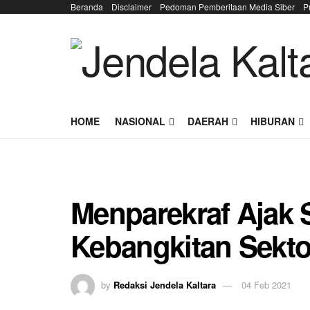
Beranda
Disclaimer
Pedoman Pemberitaan Media Siber
P
HOME
NASIONAL
DAERAH
HIBURAN
Menparekraf Ajak 
Kebangkitan Sekto
by
Redaksi Jendela Kaltara
04 Feb 2021