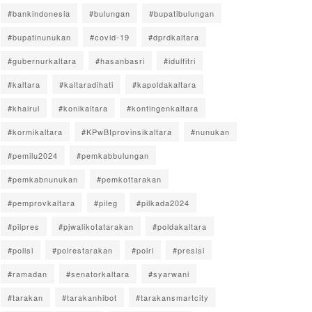
#bankindonesia
#bulungan
#bupatibulungan
#bupatinunukan
#covid-19
#dprdkaltara
#gubernurkaltara
#hasanbasri
#idulfitri
#kaltara
#kaltaradihati
#kapoldakaltara
#khairul
#konikaltara
#kontingenkaltara
#kormikaltara
#KPwBIprovinsikaltara
#nunukan
#pemilu2024
#pemkabbulungan
#pemkabnunukan
#pemkottarakan
#pemprovkaltara
#pileg
#pilkada2024
#pilpres
#pjwalikotatarakan
#poldakaltara
#polisi
#polrestarakan
#polri
#presisi
#ramadan
#senatorkaltara
#syarwani
#tarakan
#tarakanhibot
#tarakansmartcity