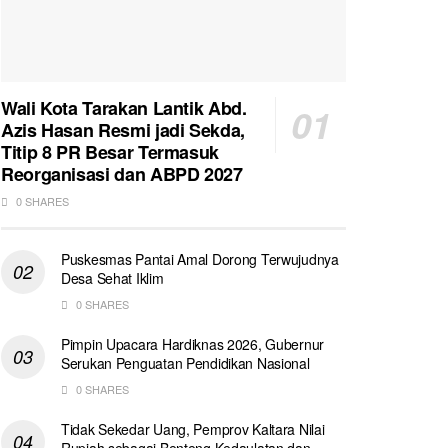
Wali Kota Tarakan Lantik Abd.
Azis Hasan Resmi jadi Sekda,
Titip 8 PR Besar Termasuk
Reorganisasi dan ABPD 2027
0 SHARES
Puskesmas Pantai Amal Dorong Terwujudnya
Desa Sehat Iklim
0 SHARES
Pimpin Upacara Hardiknas 2026, Gubernur
Serukan Penguatan Pendidikan Nasional
0 SHARES
Tidak Sekedar Uang, Pemprov Kaltara Nilai
Rupiah sebagai Benteng Kedaulatan dan