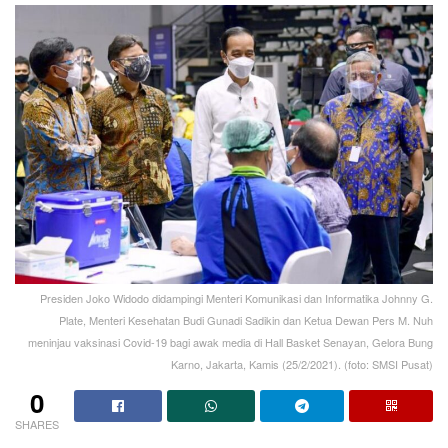
Presiden Joko Widodo didampingi Menteri Komunikasi dan Informatika Johnny G.
Plate, Menteri Kesehatan Budi Gunadi Sadikin dan Ketua Dewan Pers M. Nuh
meninjau vaksinasi Covid-19 bagi awak media di Hall Basket Senayan, Gelora Bung
Karno, Jakarta, Kamis (25/2/2021). (foto: SMSI Pusat)
0
SHARES