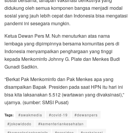
sosial bersama, tahapan vaksinasi berikutnya yang
didukung oleh semua komponen bangsa menjadi modal
sosial yang jauh lebih cepat dan Indonesia bisa mengatasi
pandemi ini sesegara mungkin.
Ketua Dewan Pers M. Nuh menuturkan atas nama
lembaga yang dipimpinnya bersama komunitas pers di
Indonesia menyampaikan penghargaan yang tinggi
kepada Menkominfo Johnny G. Plate dan Menkes Budi
Gunadi Sadikin.
“Berkat Pak Menkominfo dan Pak Menkes apa yang
disampaikan Bapak Presiden pada saat HPN itu hari ini
bisa kita laksanakan 5.512 (wartawan yang divaksinasi),”
ujarnya. (sumber: SMSI Pusat)
Tags:
#awakmedia
#covid-19
#dewanpers
#jokowidodo
#kementeriankesehatan
#kementeriankominfo
#presiden
#vasksinasi