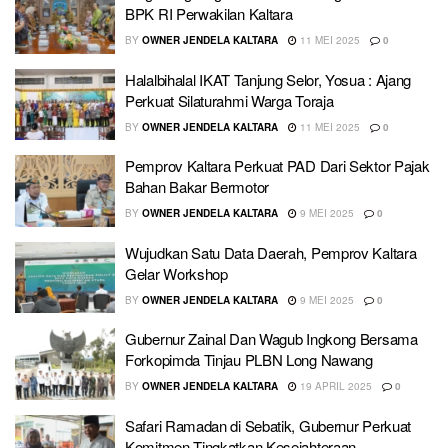
BPK RI Perwakilan Kaltara
BY
OWNER JENDELA KALTARA
11 MEI 2025
0
Halalbihalal IKAT Tanjung Selor, Yosua : Ajang
Perkuat Silaturahmi Warga Toraja
BY
OWNER JENDELA KALTARA
11 MEI 2025
0
Pemprov Kaltara Perkuat PAD Dari Sektor Pajak
Bahan Bakar Bermotor
BY
OWNER JENDELA KALTARA
9 MEI 2025
0
Wujudkan Satu Data Daerah, Pemprov Kaltara
Gelar Workshop
BY
OWNER JENDELA KALTARA
9 MEI 2025
0
Gubernur Zainal Dan Wagub Ingkong Bersama
Forkopimda Tinjau PLBN Long Nawang
BY
OWNER JENDELA KALTARA
19 APRIL 2025
0
Safari Ramadan di Sebatik, Gubernur Perkuat
Komitmen Tingkatkan Kesejahteraan