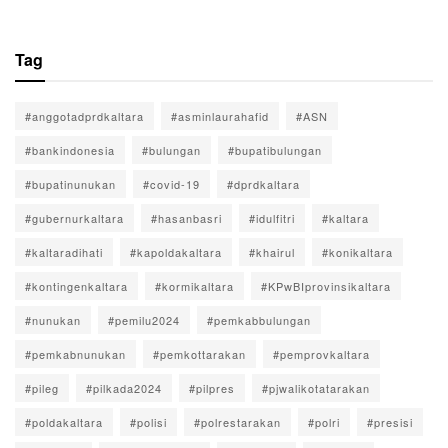
Tag
#anggotadprdkaltara
#asminlaurahafid
#ASN
#bankindonesia
#bulungan
#bupatibulungan
#bupatinunukan
#covid-19
#dprdkaltara
#gubernurkaltara
#hasanbasri
#idulfitri
#kaltara
#kaltaradihati
#kapoldakaltara
#khairul
#konikaltara
#kontingenkaltara
#kormikaltara
#KPwBIprovinsikaltara
#nunukan
#pemilu2024
#pemkabbulungan
#pemkabnunukan
#pemkottarakan
#pemprovkaltara
#pileg
#pilkada2024
#pilpres
#pjwalikotatarakan
#poldakaltara
#polisi
#polrestarakan
#polri
#presisi