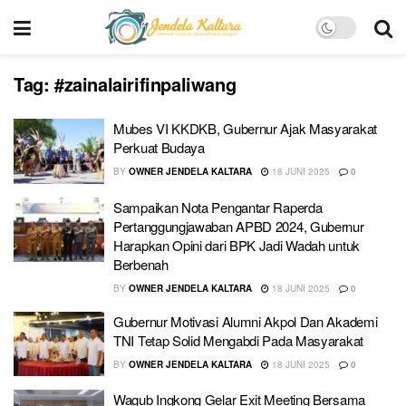
Tag:
#zainalairifinpaliwang
Mubes VI KKDKB, Gubernur Ajak Masyarakat
Perkuat Budaya
BY
OWNER JENDELA KALTARA
18 JUNI 2025
0
Sampaikan Nota Pengantar Raperda
Pertanggungjawaban APBD 2024, Gubernur
Harapkan Opini dari BPK Jadi Wadah untuk
Berbenah
BY
OWNER JENDELA KALTARA
18 JUNI 2025
0
Gubernur Motivasi Alumni Akpol Dan Akademi
TNI Tetap Solid Mengabdi Pada Masyarakat
BY
OWNER JENDELA KALTARA
18 JUNI 2025
0
Wagub Ingkong Gelar Exit Meeting Bersama