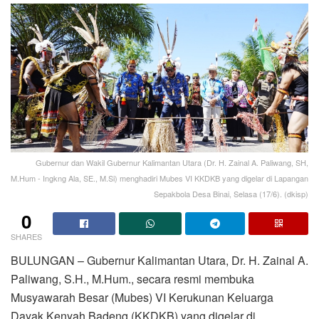
Gubernur dan Wakil Gubernur Kalimantan Utara (Dr. H. Zainal A. Paliwang, SH,
M.Hum - Ingkng Ala, SE., M.Si) menghadiri Mubes VI KKDKB yang digelar di Lapangan
Sepakbola Desa Binai, Selasa (17/6). (dkisp)
0
SHARES
BULUNGAN – Gubernur Kalimantan Utara, Dr. H. Zainal A.
Paliwang, S.H., M.Hum., secara resmi membuka
Musyawarah Besar (Mubes) VI Kerukunan Keluarga
Dayak Kenyah Badeng (KKDKB) yang digelar di