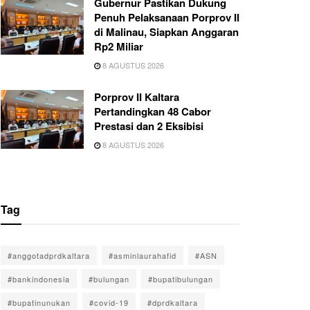
Gubernur Pastikan Dukung
Penuh Pelaksanaan Porprov II
di Malinau, Siapkan Anggaran
Rp2 Miliar
8 AGUSTUS 2026
Porprov II Kaltara
Pertandingkan 48 Cabor
Prestasi dan 2 Eksibisi
8 AGUSTUS 2026
Tag
#anggotadprdkaltara
#asminlaurahafid
#ASN
#bankindonesia
#bulungan
#bupatibulungan
#bupatinunukan
#covid-19
#dprdkaltara