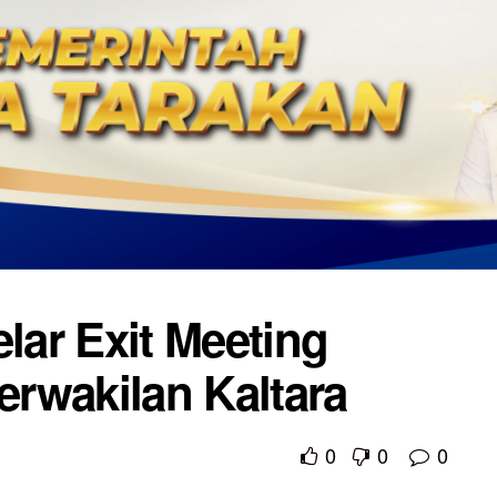
ar Exit Meeting
rwakilan Kaltara
0
0
0