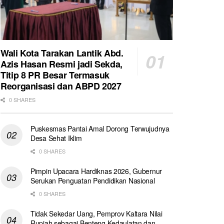
Wali Kota Tarakan Lantik Abd.
Azis Hasan Resmi jadi Sekda,
Titip 8 PR Besar Termasuk
Reorganisasi dan ABPD 2027
0 SHARES
Puskesmas Pantai Amal Dorong Terwujudnya
Desa Sehat Iklim
0 SHARES
Pimpin Upacara Hardiknas 2026, Gubernur
Serukan Penguatan Pendidikan Nasional
0 SHARES
Tidak Sekedar Uang, Pemprov Kaltara Nilai
Rupiah sebagai Benteng Kedaulatan dan