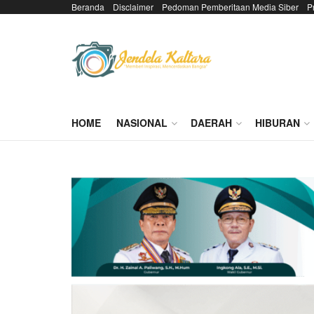
Beranda
Disclaimer
Pedoman Pemberitaan Media Siber
P
HOME
NASIONAL
DAERAH
HIBURAN