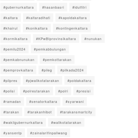
#gubernurkaltara
#hasanbasri
#idulfitri
#kaltara
#kaltaradihati
#kapoldakaltara
#khairul
#konikaltara
#kontingenkaltara
#kormikaltara
#KPwBIprovinsikaltara
#nunukan
#pemilu2024
#pemkabbulungan
#pemkabnunukan
#pemkottarakan
#pemprovkaltara
#pileg
#pilkada2024
#pilpres
#pjwalikotatarakan
#poldakaltara
#polisi
#polrestarakan
#polri
#presisi
#ramadan
#senatorkaltara
#syarwani
#tarakan
#tarakanhibot
#tarakansmartcity
#wakilgubernurkaltara
#walikotatarakan
#yansentp
#zainalarifinpaliwang