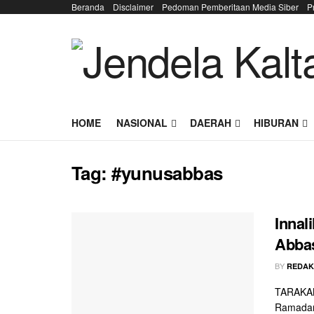
Beranda
Disclaimer
Pedoman Pemberitaan Media Siber
P
HOME
NASIONAL
DAERAH
HIBURAN
Tag:
#yunusabbas
Innali
Abbas
BY
REDAK
TARAKAN 
Ramadan 