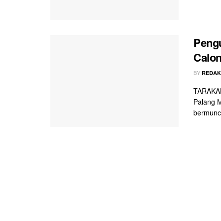
Peng
Calon
BY
REDAK
TARAKAN
Palang M
bermuncu