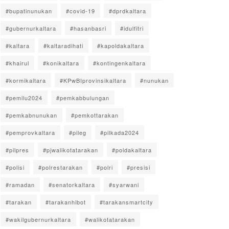
#bupatinunukan
#covid-19
#dprdkaltara
#gubernurkaltara
#hasanbasri
#idulfitri
#kaltara
#kaltaradihati
#kapoldakaltara
#khairul
#konikaltara
#kontingenkaltara
#kormikaltara
#KPwBIprovinsikaltara
#nunukan
#pemilu2024
#pemkabbulungan
#pemkabnunukan
#pemkottarakan
#pemprovkaltara
#pileg
#pilkada2024
#pilpres
#pjwalikotatarakan
#poldakaltara
#polisi
#polrestarakan
#polri
#presisi
#ramadan
#senatorkaltara
#syarwani
#tarakan
#tarakanhibot
#tarakansmartcity
#wakilgubernurkaltara
#walikotatarakan