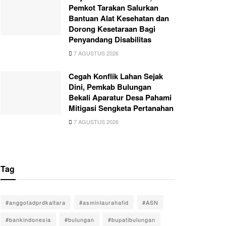
Pemkot Tarakan Salurkan
Bantuan Alat Kesehatan dan
Dorong Kesetaraan Bagi
Penyandang Disabilitas
7 AGUSTUS 2026
Cegah Konflik Lahan Sejak
Dini, Pemkab Bulungan
Bekali Aparatur Desa Pahami
Mitigasi Sengketa Pertanahan
7 AGUSTUS 2026
Tag
#anggotadprdkaltara
#asminlaurahafid
#ASN
#bankindonesia
#bulungan
#bupatibulungan