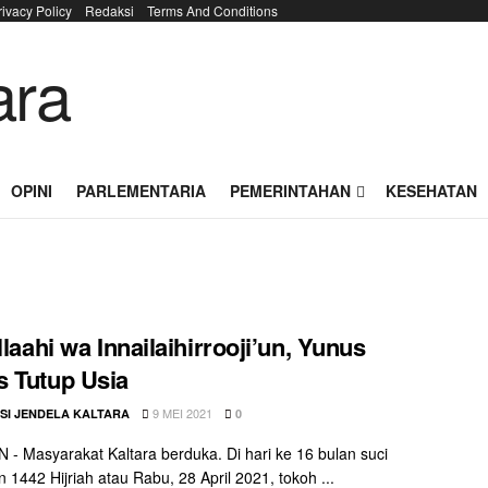
rivacy Policy
Redaksi
Terms And Conditions
OPINI
PARLEMENTARIA
PEMERINTAHAN
KESEHATAN
llaahi wa Innailaihirrooji’un, Yunus
 Tutup Usia
9 MEI 2021
SI JENDELA KALTARA
0
- Masyarakat Kaltara berduka. Di hari ke 16 bulan suci
1442 Hijriah atau Rabu, 28 April 2021, tokoh ...