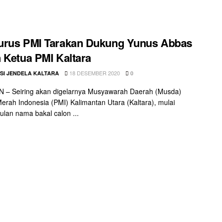
urus PMI Tarakan Dukung Yunus Abbas
 Ketua PMI Kaltara
18 DESEMBER 2020
SI JENDELA KALTARA
0
 – Seiring akan digelarnya Musyawarah Daerah (Musda)
erah Indonesia (PMI) Kalimantan Utara (Kaltara), mulai
lan nama bakal calon ...