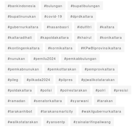
#bankindonesia
#bulungan
#bupatibulungan
#bupatinunukan
#covid-19
#dprdkaltara
#gubernurkaltara
#hasanbasri
#idulfitri
#kaltara
#kaltaradihati
#kapoldakaltara
#khairul
#konikaltara
#kontingenkaltara
#kormikaltara
#KPwBIprovinsikaltara
#nunukan
#pemilu2024
#pemkabbulungan
#pemkabnunukan
#pemkottarakan
#pemprovkaltara
#pileg
#pilkada2024
#pilpres
#pjwalikotatarakan
#poldakaltara
#polisi
#polrestarakan
#polri
#presisi
#ramadan
#senatorkaltara
#syarwani
#tarakan
#tarakanhibot
#tarakansmartcity
#wakilgubernurkaltara
#walikotatarakan
#yansentp
#zainalarifinpaliwang