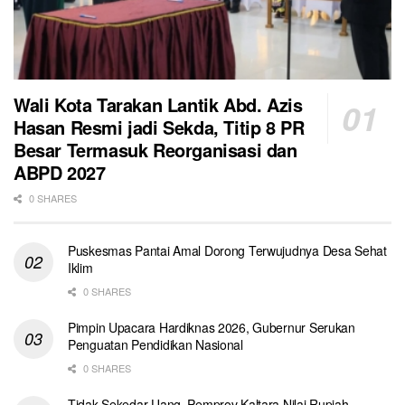
Wali Kota Tarakan Lantik Abd. Azis
Hasan Resmi jadi Sekda, Titip 8 PR
Besar Termasuk Reorganisasi dan
ABPD 2027
0 SHARES
Puskesmas Pantai Amal Dorong Terwujudnya Desa Sehat
Iklim
0 SHARES
Pimpin Upacara Hardiknas 2026, Gubernur Serukan
Penguatan Pendidikan Nasional
0 SHARES
Tidak Sekedar Uang, Pemprov Kaltara Nilai Rupiah