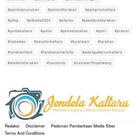
#pemkabnunukan
#pemkottarakan
#pemprovkaltara
#pileg
#pilkada2024
#pilpres
#pjwalikotatarakan
#poldakaltara
#polisi
#polrestarakan
#polri
#presisi
#ramadan
#senatorkaltara
#syarwani
#tarakan
#tarakanhibot
#tarakansmartcity
#wakilgubernurkaltara
#walikotatarakan
#yansentp
#zainalarifinpaliwang
Redaksi
Disclaimer
Pedoman Pemberitaan Media Siber
Terms And Conditions