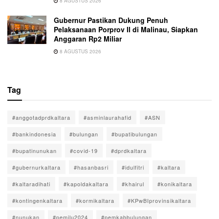
8 AGUSTUS 2026
Gubernur Pastikan Dukung Penuh
Pelaksanaan Porprov II di Malinau, Siapkan
Anggaran Rp2 Miliar
8 AGUSTUS 2026
Tag
#anggotadprdkaltara
#asminlaurahafid
#ASN
#bankindonesia
#bulungan
#bupatibulungan
#bupatinunukan
#covid-19
#dprdkaltara
#gubernurkaltara
#hasanbasri
#idulfitri
#kaltara
#kaltaradihati
#kapoldakaltara
#khairul
#konikaltara
#kontingenkaltara
#kormikaltara
#KPwBIprovinsikaltara
#nunukan
#pemilu2024
#pemkabbulungan