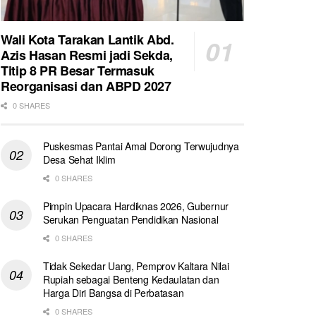
Wali Kota Tarakan Lantik Abd.
Azis Hasan Resmi jadi Sekda,
Titip 8 PR Besar Termasuk
Reorganisasi dan ABPD 2027
0 SHARES
Puskesmas Pantai Amal Dorong Terwujudnya
Desa Sehat Iklim
0 SHARES
Pimpin Upacara Hardiknas 2026, Gubernur
Serukan Penguatan Pendidikan Nasional
0 SHARES
Tidak Sekedar Uang, Pemprov Kaltara Nilai
Rupiah sebagai Benteng Kedaulatan dan
Harga Diri Bangsa di Perbatasan
0 SHARES