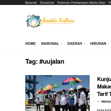
Beranda
Disclaimer
Pedoman Pemberitaan Media Siber
P
HOME
NASIONAL
DAERAH
HIBURAN
Tag:
#uujalan
Kunju
Makas
Tarif
BY
REDAK
MAKASSA