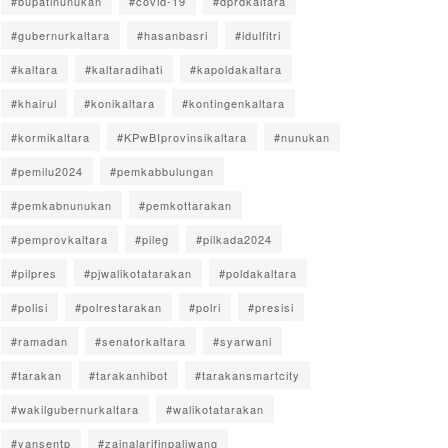
#bupatinunukan
#covid-19
#dprdkaltara
#gubernurkaltara
#hasanbasri
#idulfitri
#kaltara
#kaltaradihati
#kapoldakaltara
#khairul
#konikaltara
#kontingenkaltara
#kormikaltara
#KPwBIprovinsikaltara
#nunukan
#pemilu2024
#pemkabbulungan
#pemkabnunukan
#pemkottarakan
#pemprovkaltara
#pileg
#pilkada2024
#pilpres
#pjwalikotatarakan
#poldakaltara
#polisi
#polrestarakan
#polri
#presisi
#ramadan
#senatorkaltara
#syarwani
#tarakan
#tarakanhibot
#tarakansmartcity
#wakilgubernurkaltara
#walikotatarakan
#yansentp
#zainalarifinpaliwang