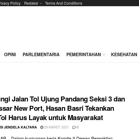
rivacy Policy
Redaksi
Terms And Conditions
OPINI
PARLEMENTARIA
PEMERINTAHAN
KESEHATAN
ngi Jalan Tol Ujung Pandang Seksi 3 dan
sar New Port, Hasan Basri Tekankan
 Tol Harus Layak untuk Masyarakat
29 MARET 2021
SI JENDELA KALTARA
0
R – Dalam kunjungan kerja Komite II Dewan Perwakilan