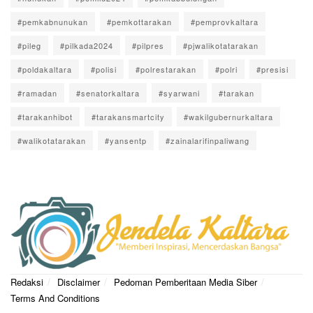
#pemkabnunukan
#pemkottarakan
#pemprovkaltara
#pileg
#pilkada2024
#pilpres
#pjwalikotatarakan
#poldakaltara
#polisi
#polrestarakan
#polri
#presisi
#ramadan
#senatorkaltara
#syarwani
#tarakan
#tarakanhibot
#tarakansmartcity
#wakilgubernurkaltara
#walikotatarakan
#yansentp
#zainalarifinpaliwang
Redaksi
Disclaimer
Pedoman Pemberitaan Media Siber
Terms And Conditions