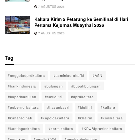
7 AGUSTUS 2026
Kaltara Kirim 5 Petarung ke Semifinal di Hari
Pertama Kejurnas Muaythai 2026
7 AGUSTUS 2026
Tag
#anggotadprdkaltara
#asminlaurahafid
#ASN
#bankindonesia
#bulungan
#bupatibulungan
#bupatinunukan
#covid-19
#dprdkaltara
#gubernurkaltara
#hasanbasri
#idulfitri
#kaltara
#kaltaradihati
#kapoldakaltara
#khairul
#konikaltara
#kontingenkaltara
#kormikaltara
#KPwBIprovinsikaltara
#nunukan
#pemilu2024
#pemkabbulungan