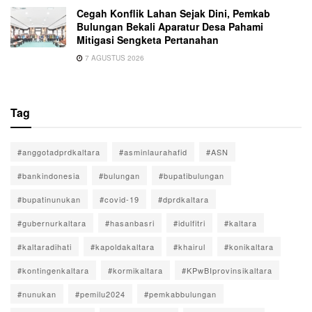
Cegah Konflik Lahan Sejak Dini, Pemkab
Bulungan Bekali Aparatur Desa Pahami
Mitigasi Sengketa Pertanahan
7 AGUSTUS 2026
Tag
#anggotadprdkaltara
#asminlaurahafid
#ASN
#bankindonesia
#bulungan
#bupatibulungan
#bupatinunukan
#covid-19
#dprdkaltara
#gubernurkaltara
#hasanbasri
#idulfitri
#kaltara
#kaltaradihati
#kapoldakaltara
#khairul
#konikaltara
#kontingenkaltara
#kormikaltara
#KPwBIprovinsikaltara
#nunukan
#pemilu2024
#pemkabbulungan