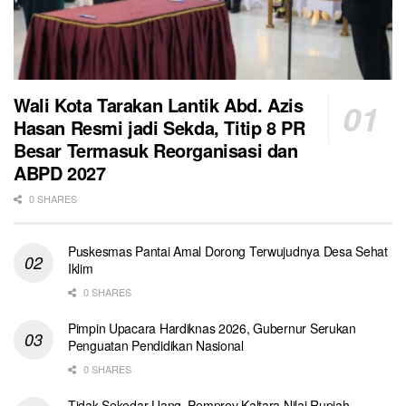
Wali Kota Tarakan Lantik Abd. Azis
Hasan Resmi jadi Sekda, Titip 8 PR
Besar Termasuk Reorganisasi dan
ABPD 2027
0 SHARES
Puskesmas Pantai Amal Dorong Terwujudnya Desa Sehat
Iklim
0 SHARES
Pimpin Upacara Hardiknas 2026, Gubernur Serukan
Penguatan Pendidikan Nasional
0 SHARES
Tidak Sekedar Uang, Pemprov Kaltara Nilai Rupiah