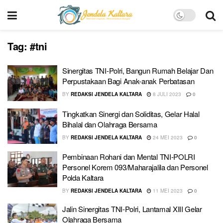
Tag:
#tni
Sinergitas TNI-Polri, Bangun Rumah Belajar Dan
Perpustakaan Bagi Anak-anak Perbatasan
BY
REDAKSI JENDELA KALTARA
8 JULI 2023
0
Tingkatkan Sinergi dan Soliditas, Gelar Halal
Bihalal dan Olahraga Bersama
BY
REDAKSI JENDELA KALTARA
24 MEI 2023
0
Pembinaan Rohani dan Mental TNI-POLRI
Personel Korem 093/Maharajalila dan Personel
Polda Kaltara
BY
REDAKSI JENDELA KALTARA
11 MEI 2023
0
Jalin Sinergitas TNI-Polri, Lantamal XIII Gelar
Olahraga Bersama