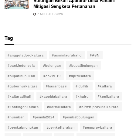
Bulungan Bekali Aparatur Desa Pahami
Mitigasi Sengketa Pertanahan
7 AGUSTUS 2026
Tag
#anggotadprdkaltara
#asminlaurahafid
#ASN
#bankindonesia
#bulungan
#bupatibulungan
#bupatinunukan
#covid-19
#dprdkaltara
#gubernurkaltara
#hasanbasri
#idulfitri
#kaltara
#kaltaradihati
#kapoldakaltara
#khairul
#konikaltara
#kontingenkaltara
#kormikaltara
#KPwBIprovinsikaltara
#nunukan
#pemilu2024
#pemkabbulungan
#pemkabnunukan
#pemkottarakan
#pemprovkaltara