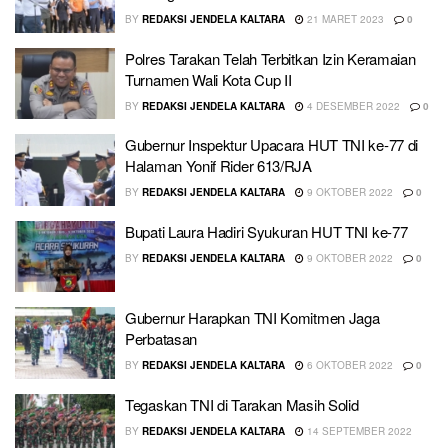
BY
REDAKSI JENDELA KALTARA
21 MARET 2023
0
Polres Tarakan Telah Terbitkan Izin Keramaian
Turnamen Wali Kota Cup II
BY
REDAKSI JENDELA KALTARA
4 DESEMBER 2022
0
Gubernur Inspektur Upacara HUT TNI ke-77 di
Halaman Yonif Rider 613/RJA
BY
REDAKSI JENDELA KALTARA
9 OKTOBER 2022
0
Bupati Laura Hadiri Syukuran HUT TNI ke-77
BY
REDAKSI JENDELA KALTARA
9 OKTOBER 2022
0
Gubernur Harapkan TNI Komitmen Jaga
Perbatasan
BY
REDAKSI JENDELA KALTARA
6 OKTOBER 2022
0
Tegaskan TNI di Tarakan Masih Solid
BY
REDAKSI JENDELA KALTARA
14 SEPTEMBER 2022