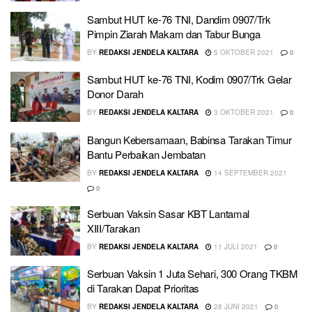
Sambut HUT ke-76 TNI, Dandim 0907/Trk
Pimpin Ziarah Makam dan Tabur Bunga
BY
REDAKSI JENDELA KALTARA
5 OKTOBER 2021
0
Sambut HUT ke-76 TNI, Kodim 0907/Trk Gelar
Donor Darah
BY
REDAKSI JENDELA KALTARA
3 OKTOBER 2021
0
Bangun Kebersamaan, Babinsa Tarakan Timur
Bantu Perbaikan Jembatan
BY
REDAKSI JENDELA KALTARA
14 SEPTEMBER 2021
0
Serbuan Vaksin Sasar KBT Lantamal
XIII/Tarakan
BY
REDAKSI JENDELA KALTARA
11 JULI 2021
0
Serbuan Vaksin 1 Juta Sehari, 300 Orang TKBM
di Tarakan Dapat Prioritas
BY
REDAKSI JENDELA KALTARA
28 JUNI 2021
0