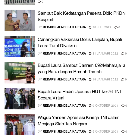
0
Sambut Baik Kedatangan Peserta Didik PKDN
Sespimti
BY
REDAKSI JENDELA KALTARA
28 JULI 2022
0
Canangkan Vaksinasi Dosis Lanjutan, Bupati
Laura Turut Divaksin
BY
REDAKSI JENDELA KALTARA
31 JANUARI 2022
0
Bupati Laura Sambut Danrem 092/Maharajalila
yang Baru dengan Ramah Tamah
BY
REDAKSI JENDELA KALTARA
19 JANUARI 2022
0
Bupati Laura Hadiri Upacara HUT ke-76 TNI
Secara Virtual
BY
REDAKSI JENDELA KALTARA
9 OKTOBER 2021
0
Wagub Yansen Apresiasi Kinerja TNI dalam
Menjaga Stabilitas Negara
BY
REDAKSI JENDELA KALTARA
5 OKTOBER 2021
0