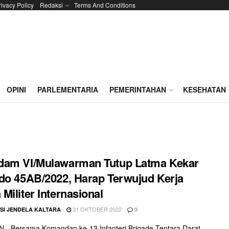
rivacy Policy
Redaksi
Terms And Conditions
OPINI
PARLEMENTARIA
PEMERINTAHAN
KESEHATAN
dam VI/Mulawarman Tutup Latma Kekar
do 45AB/2022, Harap Terwujud Kerja
Militer Internasional
31 OKTOBER 2022
SI JENDELA KALTARA
0
- Bersama Komandan ke-13 Infanteri Brigade Tentara Darat