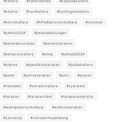
#kaltara
#kaltaradihati
#kapoldakaltara
#khairul
#konikaltara
#kontingenkaltara
#kormikaltara
#KPwBIprovinsikaltara
#nunukan
#pemilu2024
#pemkabbulungan
#pemkabnunukan
#pemkottarakan
#pemprovkaltara
#pileg
#pilkada2024
#pilpres
#pjwalikotatarakan
#poldakaltara
#polisi
#polrestarakan
#polri
#presisi
#ramadan
#senatorkaltara
#syarwani
#tarakan
#tarakanhibot
#tarakansmartcity
#wakilgubernurkaltara
#walikotatarakan
#yansentp
#zainalarifinpaliwang