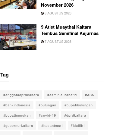
November 2026
8 AGUSTUS 2026
9 Atlet Muaythai Kaltara
Tembus Semifinal Kejurnas
7 AGUSTUS 2026
Tag
#anggotadprdkaltara
#asminlaurahafid
#ASN
#bankindonesia
#bulungan
#bupatibulungan
#bupatinunukan
#covid-19
#dprdkaltara
#gubernurkaltara
#hasanbasri
#idulfitri