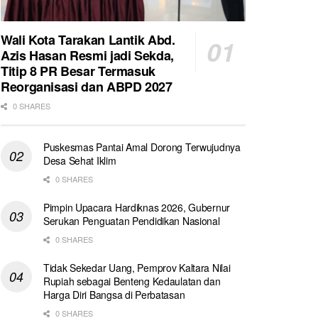
Wali Kota Tarakan Lantik Abd.
Azis Hasan Resmi jadi Sekda,
Titip 8 PR Besar Termasuk
Reorganisasi dan ABPD 2027
0 SHARES
Puskesmas Pantai Amal Dorong Terwujudnya
Desa Sehat Iklim
0 SHARES
Pimpin Upacara Hardiknas 2026, Gubernur
Serukan Penguatan Pendidikan Nasional
0 SHARES
Tidak Sekedar Uang, Pemprov Kaltara Nilai
Rupiah sebagai Benteng Kedaulatan dan
Harga Diri Bangsa di Perbatasan
0 SHARES