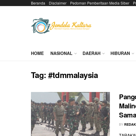
Beranda
Disclaimer
Pedoman Pemberitaan Media Siber
P
HOME
NASIONAL
DAERAH
HIBURAN
Tag:
#tdmmalaysia
Pang
Malin
Sama 
BY
REDAK
TARAKAN 