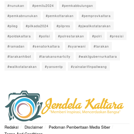
#nunukan
#pemilu2024
#pemkabbulungan
#pemkabnunukan
#pemkottarakan
#pemprovkaltara
#pileg
#pilkada2024
#pilpres
#pjwalikotatarakan
#poldakaltara
#polisi
#polrestarakan
#polri
#presisi
#ramadan
#senatorkaltara
#syarwani
#tarakan
#tarakanhibot
#tarakansmartcity
#wakilgubernurkaltara
#walikotatarakan
#yansentp
#zainalarifinpaliwang
Redaksi
Disclaimer
Pedoman Pemberitaan Media Siber
Terms And Conditions