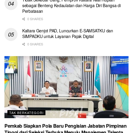
sebagai Benteng Kedaulatan dan Harga Diri Bangsa di
Perbatasan
0 SHARES
Kaltara Genjot PAD, Luncurkan E-SAMSATKU dan
SIMPADKU untuk Layanan Pajak Digital
0 SHARES
TAK BERKATEGORI
Pemkab Siapkan Pola Baru Pengisian Jabatan Pimpinan
Tinggi dari Seleksi Terbuka Menuju Manajemen Talenta