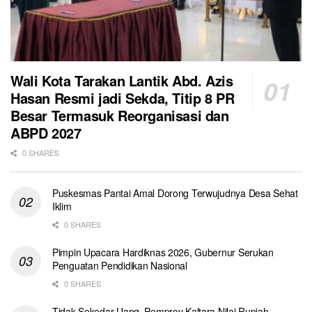
Wali Kota Tarakan Lantik Abd. Azis
Hasan Resmi jadi Sekda, Titip 8 PR
Besar Termasuk Reorganisasi dan
ABPD 2027
0 SHARES
Puskesmas Pantai Amal Dorong Terwujudnya Desa Sehat
Iklim
0 SHARES
Pimpin Upacara Hardiknas 2026, Gubernur Serukan
Penguatan Pendidikan Nasional
0 SHARES
Tidak Sekedar Uang, Pemprov Kaltara Nilai Rupiah