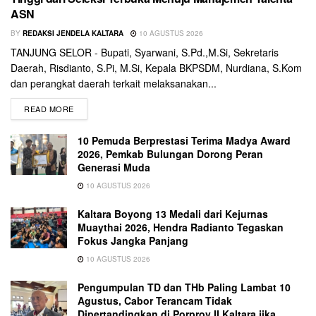
ASN
BY
REDAKSI JENDELA KALTARA
10 AGUSTUS 2026
TANJUNG SELOR - Bupati, Syarwani, S.Pd.,M.Si, Sekretaris
Daerah, Risdianto, S.Pi, M.Si, Kepala BKPSDM, Nurdiana, S.Kom
dan perangkat daerah terkait melaksanakan...
READ MORE
10 Pemuda Berprestasi Terima Madya Award
2026, Pemkab Bulungan Dorong Peran
Generasi Muda
10 AGUSTUS 2026
Kaltara Boyong 13 Medali dari Kejurnas
Muaythai 2026, Hendra Radianto Tegaskan
Fokus Jangka Panjang
10 AGUSTUS 2026
Pengumpulan TD dan THb Paling Lambat 10
Agustus, Cabor Terancam Tidak
Dipertandingkan di Porprov II Kaltara jika