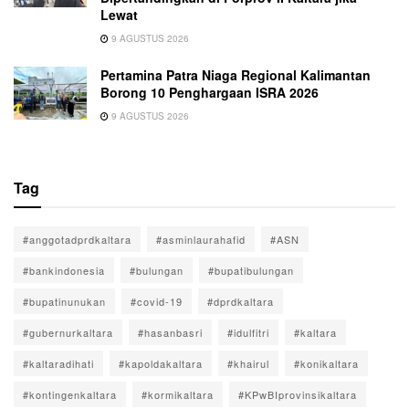
Lewat
9 AGUSTUS 2026
Pertamina Patra Niaga Regional Kalimantan
Borong 10 Penghargaan ISRA 2026
9 AGUSTUS 2026
Tag
#anggotadprdkaltara
#asminlaurahafid
#ASN
#bankindonesia
#bulungan
#bupatibulungan
#bupatinunukan
#covid-19
#dprdkaltara
#gubernurkaltara
#hasanbasri
#idulfitri
#kaltara
#kaltaradihati
#kapoldakaltara
#khairul
#konikaltara
#kontingenkaltara
#kormikaltara
#KPwBIprovinsikaltara