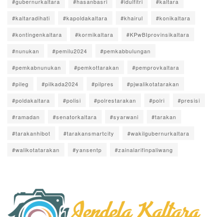
#gubernurkaltara
#hasanbasri
#idulfitri
#kaltara
#kaltaradihati
#kapoldakaltara
#khairul
#konikaltara
#kontingenkaltara
#kormikaltara
#KPwBIprovinsikaltara
#nunukan
#pemilu2024
#pemkabbulungan
#pemkabnunukan
#pemkottarakan
#pemprovkaltara
#pileg
#pilkada2024
#pilpres
#pjwalikotatarakan
#poldakaltara
#polisi
#polrestarakan
#polri
#presisi
#ramadan
#senatorkaltara
#syarwani
#tarakan
#tarakanhibot
#tarakansmartcity
#wakilgubernurkaltara
#walikotatarakan
#yansentp
#zainalarifinpaliwang