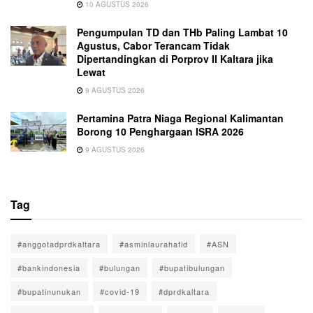
10 AGUSTUS 2026
Pengumpulan TD dan THb Paling Lambat 10
Agustus, Cabor Terancam Tidak
Dipertandingkan di Porprov II Kaltara jika
Lewat
9 AGUSTUS 2026
Pertamina Patra Niaga Regional Kalimantan
Borong 10 Penghargaan ISRA 2026
9 AGUSTUS 2026
Tag
#anggotadprdkaltara
#asminlaurahafid
#ASN
#bankindonesia
#bulungan
#bupatibulungan
#bupatinunukan
#covid-19
#dprdkaltara