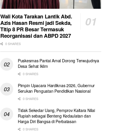
Wali Kota Tarakan Lantik Abd.
Azis Hasan Resmi jadi Sekda,
Titip 8 PR Besar Termasuk
Reorganisasi dan ABPD 2027
0 SHARES
Puskesmas Pantai Amal Dorong Terwujudnya
Desa Sehat Iklim
0 SHARES
Pimpin Upacara Hardiknas 2026, Gubernur
Serukan Penguatan Pendidikan Nasional
0 SHARES
Tidak Sekedar Uang, Pemprov Kaltara Nilai
Rupiah sebagai Benteng Kedaulatan dan
Harga Diri Bangsa di Perbatasan
0 SHARES