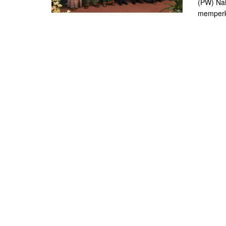
(PW) Nah
memperk