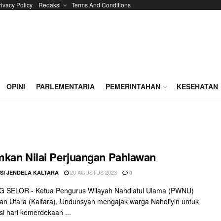
rivacy Policy
Redaksi
Terms And Conditions
OPINI
PARLEMENTARIA
PEMERINTAHAN
KESEHATAN
kan Nilai Perjuangan Pahlawan
20 AGUSTUS 2023
SI JENDELA KALTARA
0
 SELOR - Ketua Pengurus Wilayah Nahdlatul Ulama (PWNU)
an Utara (Kaltara), Undunsyah mengajak warga Nahdliyin untuk
si hari kemerdekaan ...