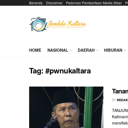
Beranda
Disclaimer
Pedoman Pemberitaan Media Siber
P
HOME
NASIONAL
DAERAH
HIBURAN
Tag:
#pwnukaltara
Tanam
BY
REDAK
TANJUNG
Kalimant
mereflek