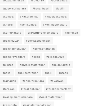
#bupatinunukan
#covid-19
#dprdkaltara
#gubernurkaltara
#hasanbasri
#idulfitri
#kaltara
#kaltaradihati
#kapoldakaltara
#khairul
#konikaltara
#kontingenkaltara
#kormikaltara
#KPwBIprovinsikaltara
#nunukan
#pemilu2024
#pemkabbulungan
#pemkabnunukan
#pemkottarakan
#pemprovkaltara
#pileg
#pilkada2024
#pilpres
#pjwalikotatarakan
#poldakaltara
#polisi
#polrestarakan
#polri
#presisi
#ramadan
#senatorkaltara
#syarwani
#tarakan
#tarakanhibot
#tarakansmartcity
#wakilgubernurkaltara
#walikotatarakan
#yansentp
#zainalarifinpaliwang