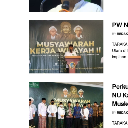
PW N
BY
REDAK
TARAKAN
Utara di
impinan
Perku
NU Ka
Muske
BY
REDAK
TARAKAN