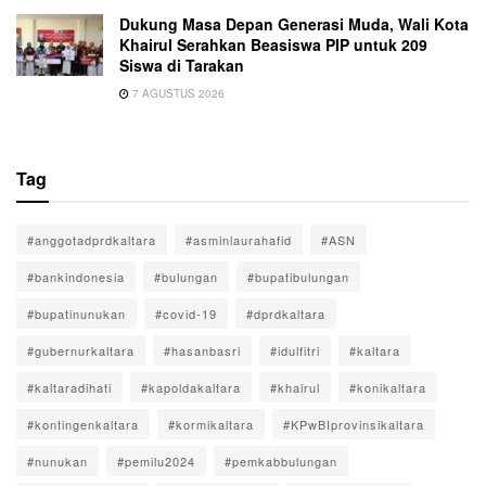
Dukung Masa Depan Generasi Muda, Wali Kota
Khairul Serahkan Beasiswa PIP untuk 209
Siswa di Tarakan
7 AGUSTUS 2026
Tag
#anggotadprdkaltara
#asminlaurahafid
#ASN
#bankindonesia
#bulungan
#bupatibulungan
#bupatinunukan
#covid-19
#dprdkaltara
#gubernurkaltara
#hasanbasri
#idulfitri
#kaltara
#kaltaradihati
#kapoldakaltara
#khairul
#konikaltara
#kontingenkaltara
#kormikaltara
#KPwBIprovinsikaltara
#nunukan
#pemilu2024
#pemkabbulungan