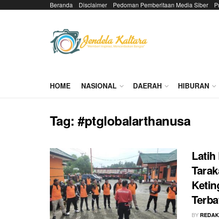
Beranda
Disclaimer
Pedoman Pemberitaan Media Siber
P
HOME
NASIONAL
DAERAH
HIBURAN
Tag:
#ptglobalarthanusa
Lati
Tarak
Ketin
Terba
BY
REDAK