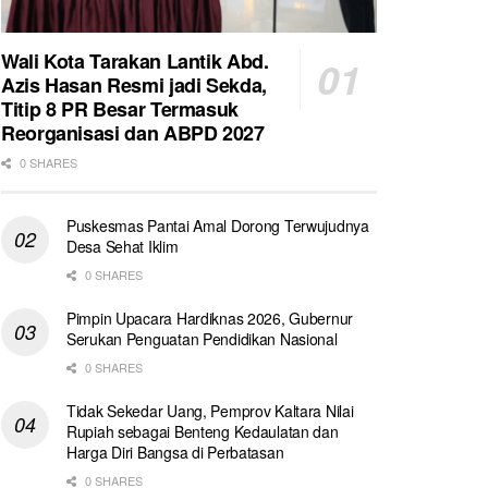
Wali Kota Tarakan Lantik Abd.
Azis Hasan Resmi jadi Sekda,
Titip 8 PR Besar Termasuk
Reorganisasi dan ABPD 2027
0 SHARES
Puskesmas Pantai Amal Dorong Terwujudnya
Desa Sehat Iklim
0 SHARES
Pimpin Upacara Hardiknas 2026, Gubernur
Serukan Penguatan Pendidikan Nasional
0 SHARES
Tidak Sekedar Uang, Pemprov Kaltara Nilai
Rupiah sebagai Benteng Kedaulatan dan
Harga Diri Bangsa di Perbatasan
0 SHARES