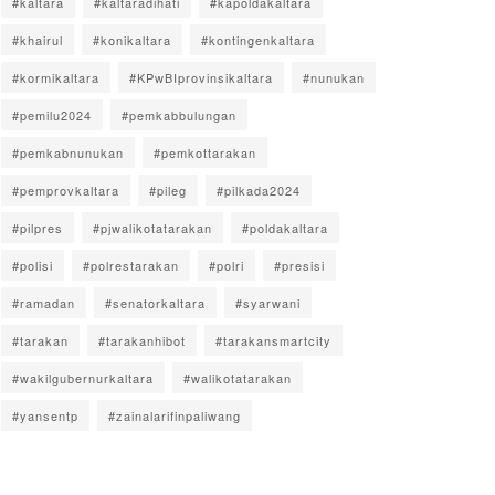
#kaltara
#kaltaradihati
#kapoldakaltara
#khairul
#konikaltara
#kontingenkaltara
#kormikaltara
#KPwBIprovinsikaltara
#nunukan
#pemilu2024
#pemkabbulungan
#pemkabnunukan
#pemkottarakan
#pemprovkaltara
#pileg
#pilkada2024
#pilpres
#pjwalikotatarakan
#poldakaltara
#polisi
#polrestarakan
#polri
#presisi
#ramadan
#senatorkaltara
#syarwani
#tarakan
#tarakanhibot
#tarakansmartcity
#wakilgubernurkaltara
#walikotatarakan
#yansentp
#zainalarifinpaliwang