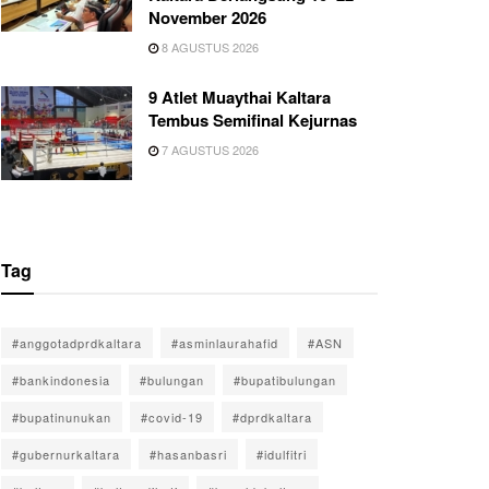
November 2026
8 AGUSTUS 2026
9 Atlet Muaythai Kaltara
Tembus Semifinal Kejurnas
7 AGUSTUS 2026
Tag
#anggotadprdkaltara
#asminlaurahafid
#ASN
#bankindonesia
#bulungan
#bupatibulungan
#bupatinunukan
#covid-19
#dprdkaltara
#gubernurkaltara
#hasanbasri
#idulfitri