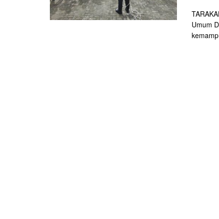
TARAKAN
Umum Da
kemampu