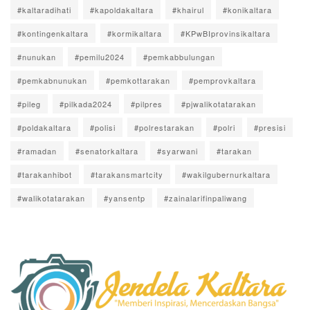
#kaltaradihati
#kapoldakaltara
#khairul
#konikaltara
#kontingenkaltara
#kormikaltara
#KPwBIprovinsikaltara
#nunukan
#pemilu2024
#pemkabbulungan
#pemkabnunukan
#pemkottarakan
#pemprovkaltara
#pileg
#pilkada2024
#pilpres
#pjwalikotatarakan
#poldakaltara
#polisi
#polrestarakan
#polri
#presisi
#ramadan
#senatorkaltara
#syarwani
#tarakan
#tarakanhibot
#tarakansmartcity
#wakilgubernurkaltara
#walikotatarakan
#yansentp
#zainalarifinpaliwang