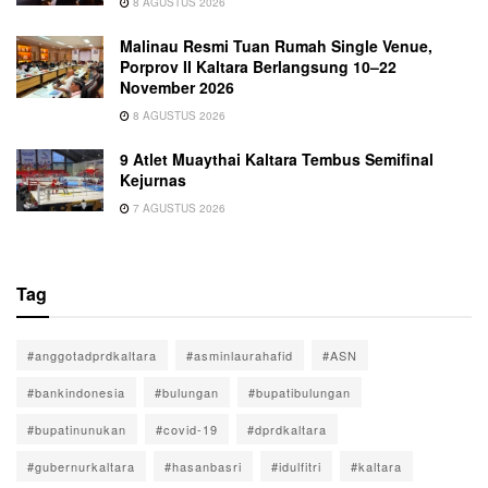
8 AGUSTUS 2026
Malinau Resmi Tuan Rumah Single Venue,
Porprov II Kaltara Berlangsung 10–22
November 2026
8 AGUSTUS 2026
9 Atlet Muaythai Kaltara Tembus Semifinal
Kejurnas
7 AGUSTUS 2026
Tag
#anggotadprdkaltara
#asminlaurahafid
#ASN
#bankindonesia
#bulungan
#bupatibulungan
#bupatinunukan
#covid-19
#dprdkaltara
#gubernurkaltara
#hasanbasri
#idulfitri
#kaltara