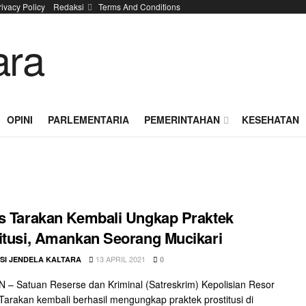
rivacy Policy
Redaksi
Terms And Conditions
OPINI
PARLEMENTARIA
PEMERINTAHAN
KESEHATAN
s Tarakan Kembali Ungkap Praktek
itusi, Amankan Seorang Mucikari
13 APRIL 2021
SI JENDELA KALTARA
0
– Satuan Reserse dan Kriminal (Satreskrim) Kepolisian Resor
 Tarakan kembali berhasil mengungkap praktek prostitusi di