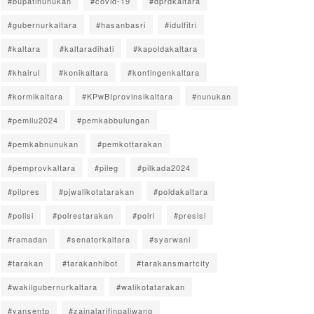
#bupatinunukan
#covid-19
#dprdkaltara
#gubernurkaltara
#hasanbasri
#idulfitri
#kaltara
#kaltaradihati
#kapoldakaltara
#khairul
#konikaltara
#kontingenkaltara
#kormikaltara
#KPwBIprovinsikaltara
#nunukan
#pemilu2024
#pemkabbulungan
#pemkabnunukan
#pemkottarakan
#pemprovkaltara
#pileg
#pilkada2024
#pilpres
#pjwalikotatarakan
#poldakaltara
#polisi
#polrestarakan
#polri
#presisi
#ramadan
#senatorkaltara
#syarwani
#tarakan
#tarakanhibot
#tarakansmartcity
#wakilgubernurkaltara
#walikotatarakan
#yansentp
#zainalarifinpaliwang