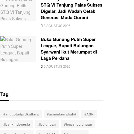
STQ VI Tanjung Palas Sukses
Digelar, Jadi Wadah Cetak
Generasi Muda Qurani
5 AGUSTUS 2026
Buka Gunung Putih Super
League, Bupati Bulungan
Syarwani Ikut Merumput di
Laga Perdana
5 AGUSTUS 2026
Tag
#anggotadprdkaltara
#asminlaurahafid
#ASN
#bankindonesia
#bulungan
#bupatibulungan