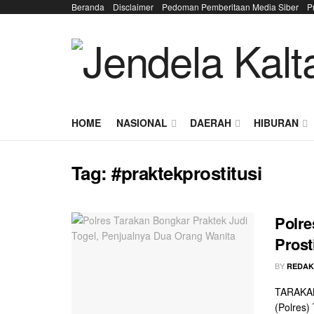
Beranda
Disclaimer
Pedoman Pemberitaan Media Siber
P
HOME
NASIONAL
DAERAH
HIBURAN
Tag:
#praktekprostitusi
Polre
Prost
BY
REDAK
TARAKAN 
(Polres)