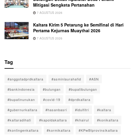
Mitigasi Sengketa Pertanahan
7 AGUSTUS 2026
Kaltara Kirim 5 Petarung ke Semifinal di Hari
Pertama Kejurnas Muaythai 2026
7 AGUSTUS 2026
Tag
#anggotadprdkaltara
#asminlaurahafid
#ASN
#bankindonesia
#bulungan
#bupatibulungan
#bupatinunukan
#covid-19
#dprdkaltara
#gubernurkaltara
#hasanbasri
#idulfitri
#kaltara
#kaltaradihati
#kapoldakaltara
#khairul
#konikaltara
#kontingenkaltara
#kormikaltara
#KPwBIprovinsikaltara