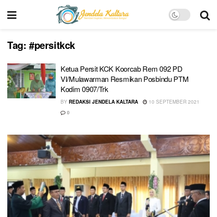
Tag:
#persitkck
Ketua Persit KCK Koorcab Rem 092 PD
VI/Mulawarman Resmikan Posbindu PTM
Kodim 0907/Trk
BY
REDAKSI JENDELA KALTARA
10 SEPTEMBER 2021
0