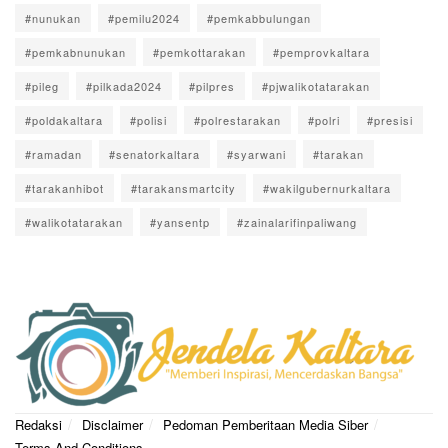
#nunukan
#pemilu2024
#pemkabbulungan
#pemkabnunukan
#pemkottarakan
#pemprovkaltara
#pileg
#pilkada2024
#pilpres
#pjwalikotatarakan
#poldakaltara
#polisi
#polrestarakan
#polri
#presisi
#ramadan
#senatorkaltara
#syarwani
#tarakan
#tarakanhibot
#tarakansmartcity
#wakilgubernurkaltara
#walikotatarakan
#yansentp
#zainalarifinpaliwang
Redaksi
Disclaimer
Pedoman Pemberitaan Media Siber
Terms And Conditions