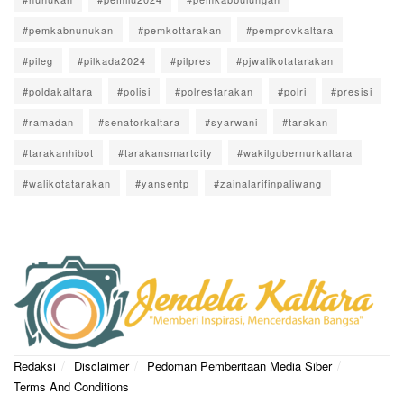
#pemkabnunukan
#pemkottarakan
#pemprovkaltara
#pileg
#pilkada2024
#pilpres
#pjwalikotatarakan
#poldakaltara
#polisi
#polrestarakan
#polri
#presisi
#ramadan
#senatorkaltara
#syarwani
#tarakan
#tarakanhibot
#tarakansmartcity
#wakilgubernurkaltara
#walikotatarakan
#yansentp
#zainalarifinpaliwang
Redaksi
Disclaimer
Pedoman Pemberitaan Media Siber
Terms And Conditions