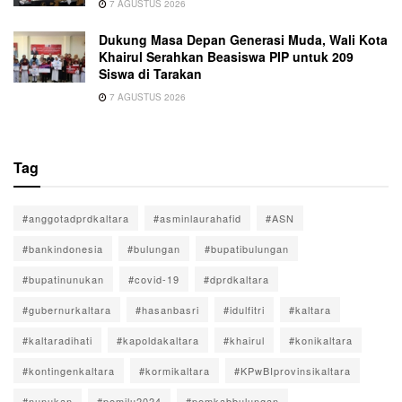
7 AGUSTUS 2026
Dukung Masa Depan Generasi Muda, Wali Kota
Khairul Serahkan Beasiswa PIP untuk 209
Siswa di Tarakan
7 AGUSTUS 2026
Tag
#anggotadprdkaltara
#asminlaurahafid
#ASN
#bankindonesia
#bulungan
#bupatibulungan
#bupatinunukan
#covid-19
#dprdkaltara
#gubernurkaltara
#hasanbasri
#idulfitri
#kaltara
#kaltaradihati
#kapoldakaltara
#khairul
#konikaltara
#kontingenkaltara
#kormikaltara
#KPwBIprovinsikaltara
#nunukan
#pemilu2024
#pemkabbulungan