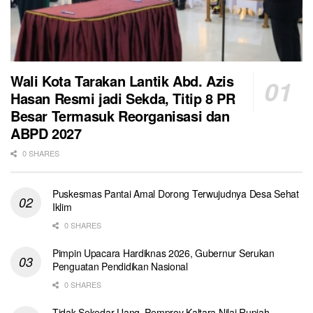
Wali Kota Tarakan Lantik Abd. Azis
Hasan Resmi jadi Sekda, Titip 8 PR
Besar Termasuk Reorganisasi dan
ABPD 2027
0 SHARES
Puskesmas Pantai Amal Dorong Terwujudnya Desa Sehat
Iklim
0 SHARES
Pimpin Upacara Hardiknas 2026, Gubernur Serukan
Penguatan Pendidikan Nasional
0 SHARES
Tidak Sekedar Uang, Pemprov Kaltara Nilai Rupiah