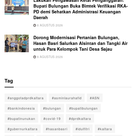
Lakukan Pengawasan Ketat Penganggaran:
Bupati Bulungan Buka Bimtek Verifikasi RKA-
PD demi Sehatkan Administrasi Keuangan
Daerah
6 AGUSTUS 2026
Dorong Modernisasi Pertanian Bulungan,
Hasan Basri Salurkan Alsintan dan Tangki Air
untuk Para Kelompok Tani Desa Sajau
6 AGUSTUS 2026
Tag
#anggotadprdkaltara
#asminlaurahafid
#ASN
#bankindonesia
#bulungan
#bupatibulungan
#bupatinunukan
#covid-19
#dprdkaltara
#gubernurkaltara
#hasanbasri
#idulfitri
#kaltara