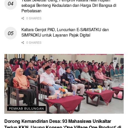
sebagai Benteng Kedaulatan dan Harga Diri Bangsa di
Perbatasan
0 SHARES
Kaltara Genjot PAD, Luncurkan E-SAMSATKU dan
SIMPADKU untuk Layanan Pajak Digital
0 SHARES
PEMKAB BULUNGAN
Dorong Kemandirian Desa: 93 Mahasiswa Unikaltar
Terjun KKN, Usung Konsep ‘One Village One Product’ di