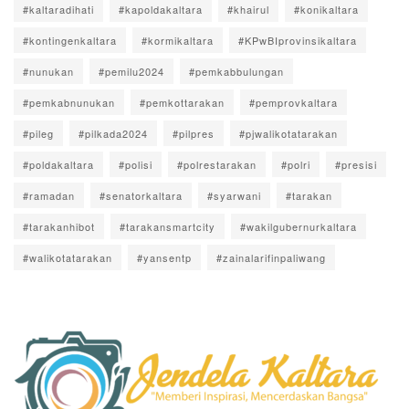
#kaltaradihati
#kapoldakaltara
#khairul
#konikaltara
#kontingenkaltara
#kormikaltara
#KPwBIprovinsikaltara
#nunukan
#pemilu2024
#pemkabbulungan
#pemkabnunukan
#pemkottarakan
#pemprovkaltara
#pileg
#pilkada2024
#pilpres
#pjwalikotatarakan
#poldakaltara
#polisi
#polrestarakan
#polri
#presisi
#ramadan
#senatorkaltara
#syarwani
#tarakan
#tarakanhibot
#tarakansmartcity
#wakilgubernurkaltara
#walikotatarakan
#yansentp
#zainalarifinpaliwang