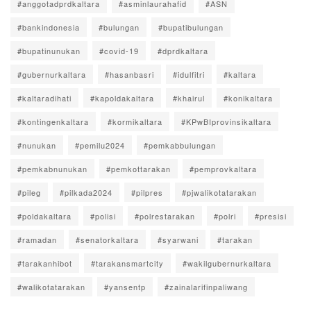
#anggotadprdkaltara
#asminlaurahafid
#ASN
#bankindonesia
#bulungan
#bupatibulungan
#bupatinunukan
#covid-19
#dprdkaltara
#gubernurkaltara
#hasanbasri
#idulfitri
#kaltara
#kaltaradihati
#kapoldakaltara
#khairul
#konikaltara
#kontingenkaltara
#kormikaltara
#KPwBIprovinsikaltara
#nunukan
#pemilu2024
#pemkabbulungan
#pemkabnunukan
#pemkottarakan
#pemprovkaltara
#pileg
#pilkada2024
#pilpres
#pjwalikotatarakan
#poldakaltara
#polisi
#polrestarakan
#polri
#presisi
#ramadan
#senatorkaltara
#syarwani
#tarakan
#tarakanhibot
#tarakansmartcity
#wakilgubernurkaltara
#walikotatarakan
#yansentp
#zainalarifinpaliwang