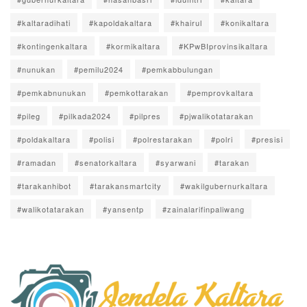
#kaltaradihati
#kapoldakaltara
#khairul
#konikaltara
#kontingenkaltara
#kormikaltara
#KPwBIprovinsikaltara
#nunukan
#pemilu2024
#pemkabbulungan
#pemkabnunukan
#pemkottarakan
#pemprovkaltara
#pileg
#pilkada2024
#pilpres
#pjwalikotatarakan
#poldakaltara
#polisi
#polrestarakan
#polri
#presisi
#ramadan
#senatorkaltara
#syarwani
#tarakan
#tarakanhibot
#tarakansmartcity
#wakilgubernurkaltara
#walikotatarakan
#yansentp
#zainalarifinpaliwang