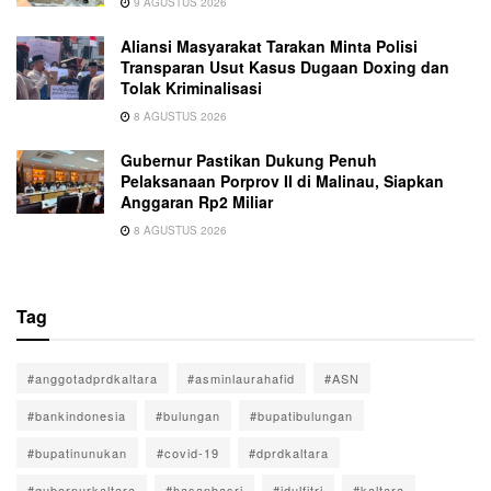
9 AGUSTUS 2026
Aliansi Masyarakat Tarakan Minta Polisi
Transparan Usut Kasus Dugaan Doxing dan
Tolak Kriminalisasi
8 AGUSTUS 2026
Gubernur Pastikan Dukung Penuh
Pelaksanaan Porprov II di Malinau, Siapkan
Anggaran Rp2 Miliar
8 AGUSTUS 2026
Tag
#anggotadprdkaltara
#asminlaurahafid
#ASN
#bankindonesia
#bulungan
#bupatibulungan
#bupatinunukan
#covid-19
#dprdkaltara
#gubernurkaltara
#hasanbasri
#idulfitri
#kaltara