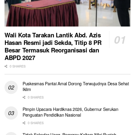
Wali Kota Tarakan Lantik Abd. Azis
Hasan Resmi jadi Sekda, Titip 8 PR
Besar Termasuk Reorganisasi dan
ABPD 2027
0 SHARES
Puskesmas Pantai Amal Dorong Terwujudnya Desa Sehat
Iklim
0 SHARES
Pimpin Upacara Hardiknas 2026, Gubernur Serukan
Penguatan Pendidikan Nasional
0 SHARES
Tidak Sekedar Uang, Pemprov Kaltara Nilai Rupiah