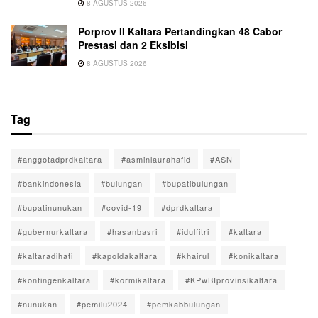
8 AGUSTUS 2026
Porprov II Kaltara Pertandingkan 48 Cabor
Prestasi dan 2 Eksibisi
8 AGUSTUS 2026
Tag
#anggotadprdkaltara
#asminlaurahafid
#ASN
#bankindonesia
#bulungan
#bupatibulungan
#bupatinunukan
#covid-19
#dprdkaltara
#gubernurkaltara
#hasanbasri
#idulfitri
#kaltara
#kaltaradihati
#kapoldakaltara
#khairul
#konikaltara
#kontingenkaltara
#kormikaltara
#KPwBIprovinsikaltara
#nunukan
#pemilu2024
#pemkabbulungan