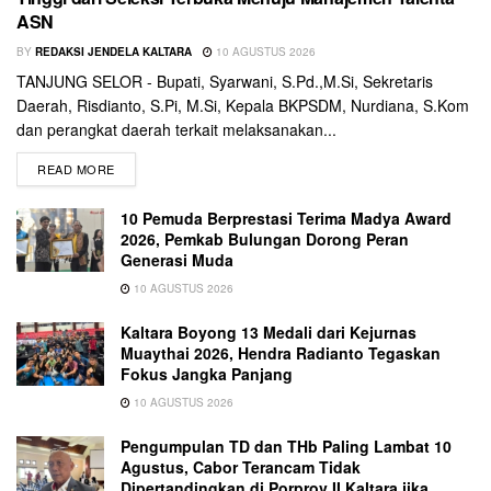
ASN
BY
REDAKSI JENDELA KALTARA
10 AGUSTUS 2026
TANJUNG SELOR - Bupati, Syarwani, S.Pd.,M.Si, Sekretaris
Daerah, Risdianto, S.Pi, M.Si, Kepala BKPSDM, Nurdiana, S.Kom
dan perangkat daerah terkait melaksanakan...
READ MORE
10 Pemuda Berprestasi Terima Madya Award
2026, Pemkab Bulungan Dorong Peran
Generasi Muda
10 AGUSTUS 2026
Kaltara Boyong 13 Medali dari Kejurnas
Muaythai 2026, Hendra Radianto Tegaskan
Fokus Jangka Panjang
10 AGUSTUS 2026
Pengumpulan TD dan THb Paling Lambat 10
Agustus, Cabor Terancam Tidak
Dipertandingkan di Porprov II Kaltara jika