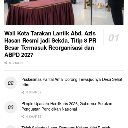
Wali Kota Tarakan Lantik Abd. Azis
Hasan Resmi jadi Sekda, Titip 8 PR
Besar Termasuk Reorganisasi dan
ABPD 2027
0 SHARES
Puskesmas Pantai Amal Dorong Terwujudnya Desa Sehat
Iklim
0 SHARES
Pimpin Upacara Hardiknas 2026, Gubernur Serukan
Penguatan Pendidikan Nasional
0 SHARES
Tidak Sekedar Uang, Pemprov Kaltara Nilai Rupiah