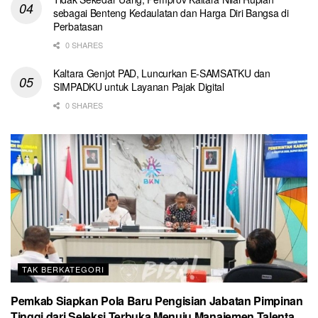
sebagai Benteng Kedaulatan dan Harga Diri Bangsa di
Perbatasan
0 SHARES
Kaltara Genjot PAD, Luncurkan E-SAMSATKU dan
SIMPADKU untuk Layanan Pajak Digital
0 SHARES
TAK BERKATEGORI
Pemkab Siapkan Pola Baru Pengisian Jabatan Pimpinan
Tinggi dari Seleksi Terbuka Menuju Manajemen Talenta