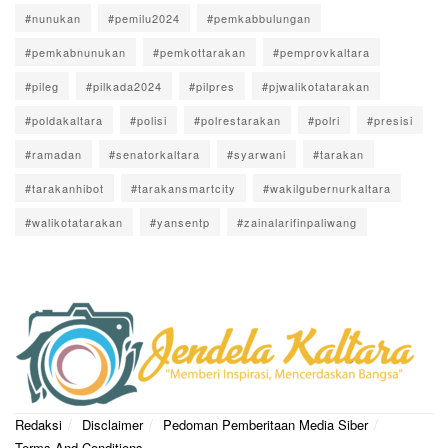
#nunukan
#pemilu2024
#pemkabbulungan
#pemkabnunukan
#pemkottarakan
#pemprovkaltara
#pileg
#pilkada2024
#pilpres
#pjwalikotatarakan
#poldakaltara
#polisi
#polrestarakan
#polri
#presisi
#ramadan
#senatorkaltara
#syarwani
#tarakan
#tarakanhibot
#tarakansmartcity
#wakilgubernurkaltara
#walikotatarakan
#yansentp
#zainalarifinpaliwang
Redaksi
Disclaimer
Pedoman Pemberitaan Media Siber
Terms And Conditions