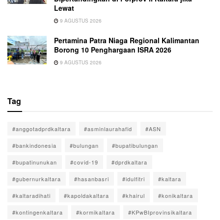
Lewat
9 AGUSTUS 2026
Pertamina Patra Niaga Regional Kalimantan
Borong 10 Penghargaan ISRA 2026
9 AGUSTUS 2026
Tag
#anggotadprdkaltara
#asminlaurahafid
#ASN
#bankindonesia
#bulungan
#bupatibulungan
#bupatinunukan
#covid-19
#dprdkaltara
#gubernurkaltara
#hasanbasri
#idulfitri
#kaltara
#kaltaradihati
#kapoldakaltara
#khairul
#konikaltara
#kontingenkaltara
#kormikaltara
#KPwBIprovinsikaltara