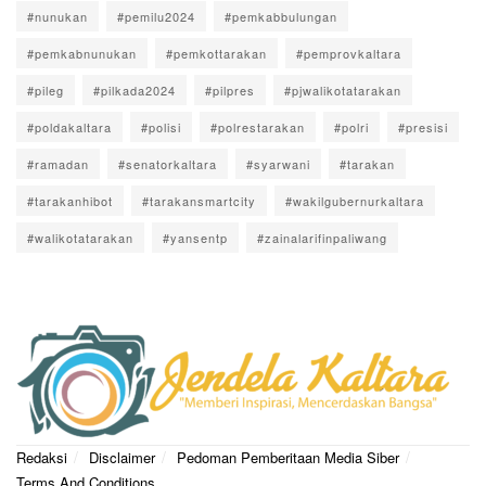
#nunukan
#pemilu2024
#pemkabbulungan
#pemkabnunukan
#pemkottarakan
#pemprovkaltara
#pileg
#pilkada2024
#pilpres
#pjwalikotatarakan
#poldakaltara
#polisi
#polrestarakan
#polri
#presisi
#ramadan
#senatorkaltara
#syarwani
#tarakan
#tarakanhibot
#tarakansmartcity
#wakilgubernurkaltara
#walikotatarakan
#yansentp
#zainalarifinpaliwang
Redaksi
Disclaimer
Pedoman Pemberitaan Media Siber
Terms And Conditions