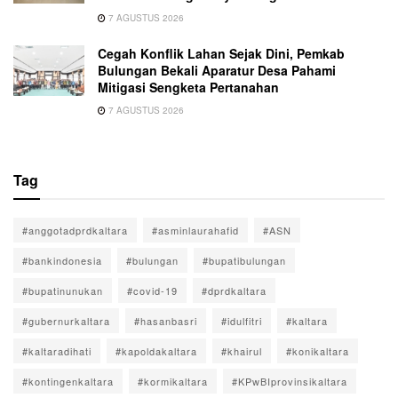
7 AGUSTUS 2026
Cegah Konflik Lahan Sejak Dini, Pemkab
Bulungan Bekali Aparatur Desa Pahami
Mitigasi Sengketa Pertanahan
7 AGUSTUS 2026
Tag
#anggotadprdkaltara
#asminlaurahafid
#ASN
#bankindonesia
#bulungan
#bupatibulungan
#bupatinunukan
#covid-19
#dprdkaltara
#gubernurkaltara
#hasanbasri
#idulfitri
#kaltara
#kaltaradihati
#kapoldakaltara
#khairul
#konikaltara
#kontingenkaltara
#kormikaltara
#KPwBIprovinsikaltara