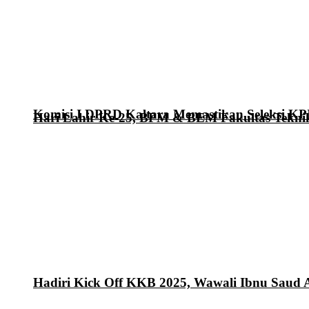
Komisi I DPRD Kaltara Memastikan Seleksi KP
Hari Lahir Ke-25, BPM & BEM Fakultas Tekni
Hadiri Kick Off KKB 2025, Wawali Ibnu Saud 