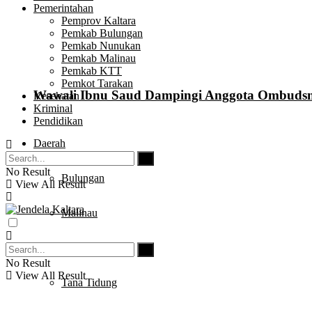
Pemerintahan
Pemprov Kaltara
Pemkab Bulungan
Pemkab Nunukan
Pemkab Malinau
Pemkab KTT
Pemkot Tarakan
Wawali Ibnu Saud Dampingi Anggota Ombuds
Kesehatan
Kriminal
Pendidikan
Daerah
No Result
Bulungan
View All Result
Malinau
Nunukan
No Result
View All Result
Tana Tidung