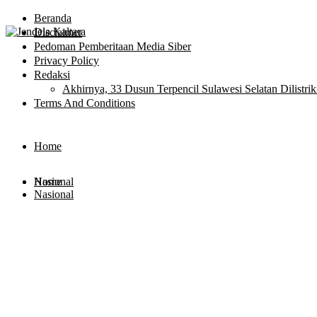
Beranda
Disclaimer
Pedoman Pemberitaan Media Siber
Privacy Policy
Redaksi
Akhirnya, 33 Dusun Terpencil Sulawesi Selatan Dilistr
Terms And Conditions
Home
Nasional
Home
Nasional