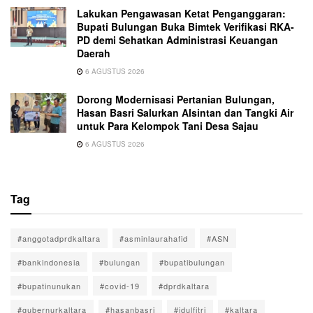
Lakukan Pengawasan Ketat Penganggaran:
Bupati Bulungan Buka Bimtek Verifikasi RKA-
PD demi Sehatkan Administrasi Keuangan
Daerah
6 AGUSTUS 2026
Dorong Modernisasi Pertanian Bulungan,
Hasan Basri Salurkan Alsintan dan Tangki Air
untuk Para Kelompok Tani Desa Sajau
6 AGUSTUS 2026
Tag
#anggotadprdkaltara
#asminlaurahafid
#ASN
#bankindonesia
#bulungan
#bupatibulungan
#bupatinunukan
#covid-19
#dprdkaltara
#gubernurkaltara
#hasanbasri
#idulfitri
#kaltara