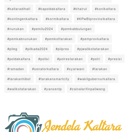
#kaltaradihati
#kapoldakaltara
#khairul
#konikaltara
#kontingenkaltara
#kormikaltara
#KPwBIprovinsikaltara
#nunukan
#pemilu2024
#pemkabbulungan
#pemkabnunukan
#pemkottarakan
#pemprovkaltara
#pileg
#pilkada2024
#pilpres
#pjwalikotatarakan
#poldakaltara
#polisi
#polrestarakan
#polri
#presisi
#ramadan
#senatorkaltara
#syarwani
#tarakan
#tarakanhibot
#tarakansmartcity
#wakilgubernurkaltara
#walikotatarakan
#yansentp
#zainalarifinpaliwang