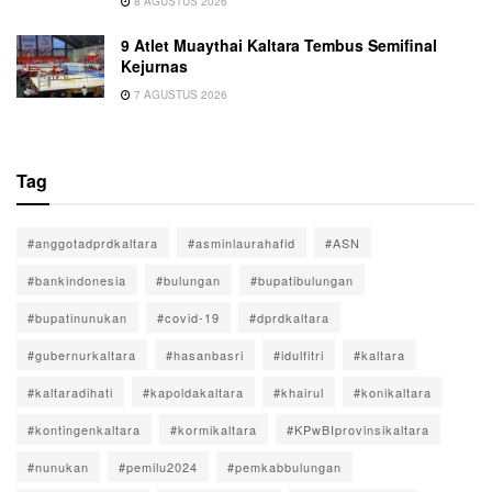
8 AGUSTUS 2026
9 Atlet Muaythai Kaltara Tembus Semifinal
Kejurnas
7 AGUSTUS 2026
Tag
#anggotadprdkaltara
#asminlaurahafid
#ASN
#bankindonesia
#bulungan
#bupatibulungan
#bupatinunukan
#covid-19
#dprdkaltara
#gubernurkaltara
#hasanbasri
#idulfitri
#kaltara
#kaltaradihati
#kapoldakaltara
#khairul
#konikaltara
#kontingenkaltara
#kormikaltara
#KPwBIprovinsikaltara
#nunukan
#pemilu2024
#pemkabbulungan