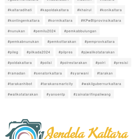
#kaltaradihati
#kapoldakaltara
#khairul
#konikaltara
#kontingenkaltara
#kormikaltara
#KPwBIprovinsikaltara
#nunukan
#pemilu2024
#pemkabbulungan
#pemkabnunukan
#pemkottarakan
#pemprovkaltara
#pileg
#pilkada2024
#pilpres
#pjwalikotatarakan
#poldakaltara
#polisi
#polrestarakan
#polri
#presisi
#ramadan
#senatorkaltara
#syarwani
#tarakan
#tarakanhibot
#tarakansmartcity
#wakilgubernurkaltara
#walikotatarakan
#yansentp
#zainalarifinpaliwang