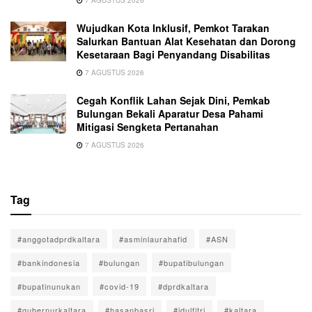
Wujudkan Kota Inklusif, Pemkot Tarakan
Salurkan Bantuan Alat Kesehatan dan Dorong
Kesetaraan Bagi Penyandang Disabilitas
7 AGUSTUS 2026
Cegah Konflik Lahan Sejak Dini, Pemkab
Bulungan Bekali Aparatur Desa Pahami
Mitigasi Sengketa Pertanahan
7 AGUSTUS 2026
Tag
#anggotadprdkaltara
#asminlaurahafid
#ASN
#bankindonesia
#bulungan
#bupatibulungan
#bupatinunukan
#covid-19
#dprdkaltara
#gubernurkaltara
#hasanbasri
#idulfitri
#kaltara