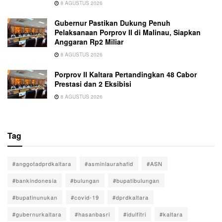
8 AGUSTUS 2026
Gubernur Pastikan Dukung Penuh
Pelaksanaan Porprov II di Malinau, Siapkan
Anggaran Rp2 Miliar
8 AGUSTUS 2026
Porprov II Kaltara Pertandingkan 48 Cabor
Prestasi dan 2 Eksibisi
8 AGUSTUS 2026
Tag
#anggotadprdkaltara
#asminlaurahafid
#ASN
#bankindonesia
#bulungan
#bupatibulungan
#bupatinunukan
#covid-19
#dprdkaltara
#gubernurkaltara
#hasanbasri
#idulfitri
#kaltara