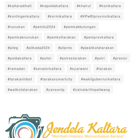
#kaltaradihati
#kapoldakaltara
#khairul
#konikaltara
#kontingenkaltara
#kormikaltara
#KPwBIprovinsikaltara
#nunukan
#pemilu2024
#pemkabbulungan
#pemkabnunukan
#pemkottarakan
#pemprovkaltara
#pileg
#pilkada2024
#pilpres
#pjwalikotatarakan
#poldakaltara
#polisi
#polrestarakan
#polri
#presisi
#ramadan
#senatorkaltara
#syarwani
#tarakan
#tarakanhibot
#tarakansmartcity
#wakilgubernurkaltara
#walikotatarakan
#yansentp
#zainalarifinpaliwang