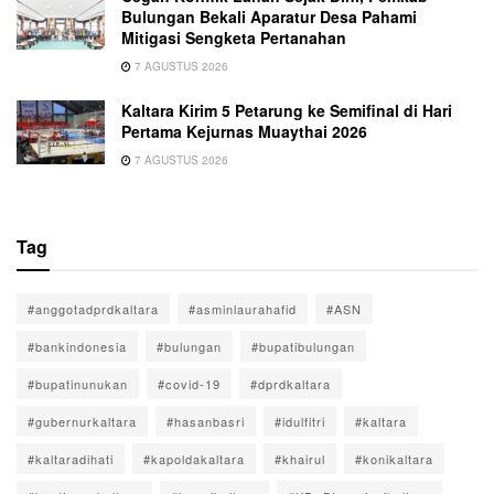
Bulungan Bekali Aparatur Desa Pahami
Mitigasi Sengketa Pertanahan
7 AGUSTUS 2026
Kaltara Kirim 5 Petarung ke Semifinal di Hari
Pertama Kejurnas Muaythai 2026
7 AGUSTUS 2026
Tag
#anggotadprdkaltara
#asminlaurahafid
#ASN
#bankindonesia
#bulungan
#bupatibulungan
#bupatinunukan
#covid-19
#dprdkaltara
#gubernurkaltara
#hasanbasri
#idulfitri
#kaltara
#kaltaradihati
#kapoldakaltara
#khairul
#konikaltara