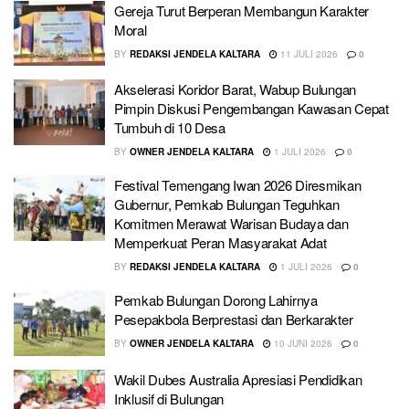
Gereja Turut Berperan Membangun Karakter
Moral
BY
REDAKSI JENDELA KALTARA
11 JULI 2026
0
Akselerasi Koridor Barat, Wabup Bulungan
Pimpin Diskusi Pengembangan Kawasan Cepat
Tumbuh di 10 Desa
BY
OWNER JENDELA KALTARA
1 JULI 2026
0
Festival Temengang Iwan 2026 Diresmikan
Gubernur, Pemkab Bulungan Teguhkan
Komitmen Merawat Warisan Budaya dan
Memperkuat Peran Masyarakat Adat
BY
REDAKSI JENDELA KALTARA
1 JULI 2026
0
Pemkab Bulungan Dorong Lahirnya
Pesepakbola Berprestasi dan Berkarakter
BY
OWNER JENDELA KALTARA
10 JUNI 2026
0
Wakil Dubes Australia Apresiasi Pendidikan
Inklusif di Bulungan