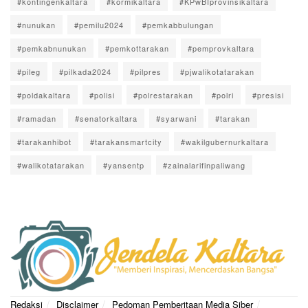
#kontingenkaltara
#kormikaltara
#KPwBIprovinsikaltara
#nunukan
#pemilu2024
#pemkabbulungan
#pemkabnunukan
#pemkottarakan
#pemprovkaltara
#pileg
#pilkada2024
#pilpres
#pjwalikotatarakan
#poldakaltara
#polisi
#polrestarakan
#polri
#presisi
#ramadan
#senatorkaltara
#syarwani
#tarakan
#tarakanhibot
#tarakansmartcity
#wakilgubernurkaltara
#walikotatarakan
#yansentp
#zainalarifinpaliwang
Redaksi
Disclaimer
Pedoman Pemberitaan Media Siber