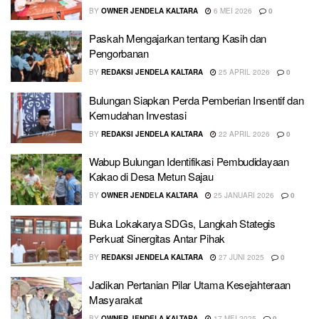
BY
OWNER JENDELA KALTARA
6 MEI 2026
0
Paskah Mengajarkan tentang Kasih dan
Pengorbanan
BY
REDAKSI JENDELA KALTARA
25 APRIL 2026
0
Bulungan Siapkan Perda Pemberian Insentif dan
Kemudahan Investasi
BY
REDAKSI JENDELA KALTARA
22 APRIL 2026
0
Wabup Bulungan Identifikasi Pembudidayaan
Kakao di Desa Metun Sajau
BY
OWNER JENDELA KALTARA
25 JANUARI 2026
0
Buka Lokakarya SDGs, Langkah Stategis
Perkuat Sinergitas Antar Pihak
BY
REDAKSI JENDELA KALTARA
27 JUNI 2025
0
Jadikan Pertanian Pilar Utama Kesejahteraan
Masyarakat
BY
OWNER JENDELA KALTARA
17 MEI 2025
0