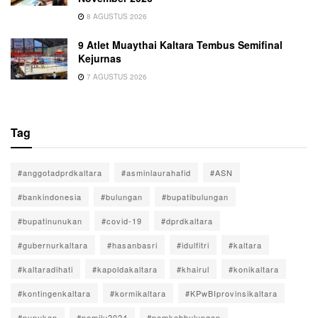
8 AGUSTUS 2026
9 Atlet Muaythai Kaltara Tembus Semifinal
Kejurnas
7 AGUSTUS 2026
Tag
#anggotadprdkaltara
#asminlaurahafid
#ASN
#bankindonesia
#bulungan
#bupatibulungan
#bupatinunukan
#covid-19
#dprdkaltara
#gubernurkaltara
#hasanbasri
#idulfitri
#kaltara
#kaltaradihati
#kapoldakaltara
#khairul
#konikaltara
#kontingenkaltara
#kormikaltara
#KPwBIprovinsikaltara
#nunukan
#pemilu2024
#pemkabbulungan