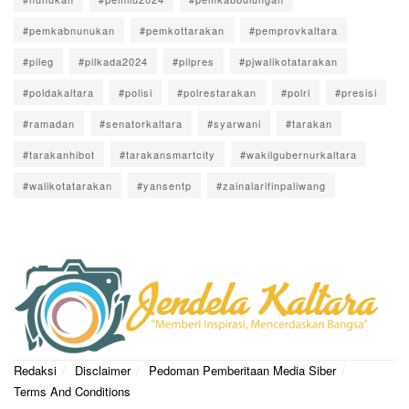
#pemkabnunukan
#pemkottarakan
#pemprovkaltara
#pileg
#pilkada2024
#pilpres
#pjwalikotatarakan
#poldakaltara
#polisi
#polrestarakan
#polri
#presisi
#ramadan
#senatorkaltara
#syarwani
#tarakan
#tarakanhibot
#tarakansmartcity
#wakilgubernurkaltara
#walikotatarakan
#yansentp
#zainalarifinpaliwang
Redaksi
Disclaimer
Pedoman Pemberitaan Media Siber
Terms And Conditions