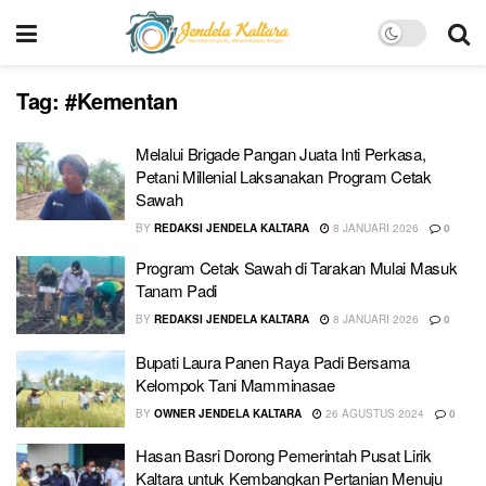
Tag:
#Kementan
Melalui Brigade Pangan Juata Inti Perkasa,
Petani Millenial Laksanakan Program Cetak
Sawah
BY
REDAKSI JENDELA KALTARA
8 JANUARI 2026
0
Program Cetak Sawah di Tarakan Mulai Masuk
Tanam Padi
BY
REDAKSI JENDELA KALTARA
8 JANUARI 2026
0
Bupati Laura Panen Raya Padi Bersama
Kelompok Tani Mamminasae
BY
OWNER JENDELA KALTARA
26 AGUSTUS 2024
0
Hasan Basri Dorong Pemerintah Pusat Lirik
Kaltara untuk Kembangkan Pertanian Menuju